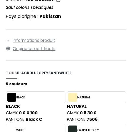
EXFIT
O LABEL / TEAR AWAY
Sauf coloris spécifiques
RONT ROW
ANTALONS
Pays d’origine :
Pakistan
RUIT OF THE LOOM
OLAIRE
RUIT OF THE LOOM VINTAGE
OLO
Informations produit
Origine et certificats
ULL
ILDAN
YJAMA
TOUS
BLACK
BLUE
GREY
SAND
WHITE
ECYCLÉ
ENBURY
5 couleurs
AC SHOPPING
EROCK
CHOOLWEAR
BLACK
NATURAL
BLACK
NATURAL
OFTSHELL
CMYK
0 0 0 100
CMYK
0 6 30 0
ACK&JONES
PANTONE
Black C
PANTONE
7506
OUS-VETEMENTS
ACK&JONES - BLANKS
WHITE
GRAPHITE GREY