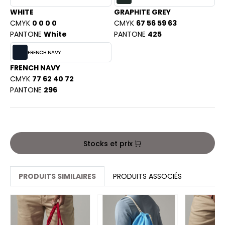
PORT
WHITE
GRAPHITE GREY
HK
WEAT-SHIRT
CMYK
0 0 0 0
CMYK
67 56 59 63
UST COOL
PANTONE
White
PANTONE
425
BLIER
FRENCH NAVY
UST HOODS
EE-SHIRT
FRENCH NAVY
ST T'S
CMYK
77 62 40 72
ENUE PROFESSIONNELLE
PANTONE
296
ESTE - BLOUSON
ARLOWSKY
ORKWEAR
ORNTEX
Stocks et prix
BEL SERIE
PRODUITS SIMILAIRES
PRODUITS ASSOCIÉS
ARKWOOD