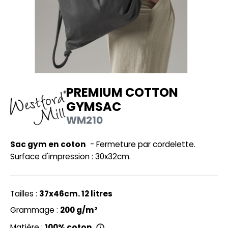
UILD YOUR BRAND
HASUBLE
HAUSSURES
LUBCLASS
HEMISE
RAGHOPPERS
OSTUME
PREMIUM COTTON
NFANT
GYMSAC
COLOGIE
PONGE
WM210
STEX
N DE SERIE
Sac gym en coton
- Fermeture par cordelette.
 SI ON L'APPELAIT FRANCIS
UTE VISIBILITE
Surface d'impression : 30x32cm.
XCD BY PROMODORO
ES MODULABLES
INGE DE MAISON
Tailles :
37x46cm. 12 litres
INDEN HALES
Grammage :
200 g/m²
ADE IN EUROPE
Matière :
100% coton.