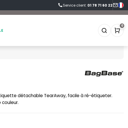
Service client :
01 78 71 60 22
0
LE
SOFTSHELL
SF CLOTHING
SOUS-VETEMENTS
SO DENIM
iquette détachable TearAway, facile à ré-étiqueter.
SPORT
SPIRO
 couleur.
SWEAT-SHIRT
SPLASHMACS
TABLIER
STARWORLD
TEE-SHIRT
STEDMAN