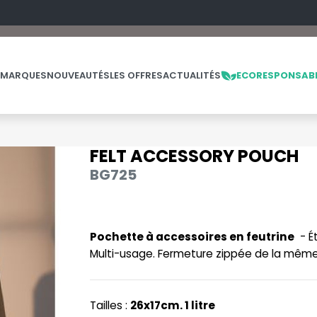
 MARQUES
NOUVEAUTÉS
LES OFFRES
ACTUALITÉS
ECORESPONSAB
FELT ACCESSORY POUCH
NOS PRODUITS
LES MARQUES
LES OFFRES
BG725
MADE IN EUROPE
MACRON
OFFRES FIN DE SÉRIE
ES
THE LOOM
NO LABEL / TEAR AWAY
MANTIS
THE LOOM VINTAGE
Pochette à accessoires en feutrine
- Ét
PANTALONS
MUMBLES
Multi-usage. Fermeture zippée de la même
POLAIRE
N
POLO
NEUTRAL
Tailles :
26x17cm. 1 litre
PULL
NEW GEN
E