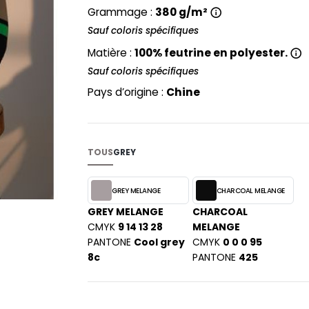
PYJAMA
NEW MORNING STUDIOS
Grammage :
380 g/m²
BILITE
RECYCLÉ
Sauf coloris spécifiques
ABLES
P
SAC SHOPPING
MAISON
Matière :
100% feutrine en polyester.
PAREDES SEGURIDAD
ES
SCHOOLWEAR
Sauf coloris spécifiques
PARKS
S - BLANKS
Pays d’origine :
PEN DUICK
Chine
PROMODORO
L
Q
DS
QUADRA
TOUS
GREY
R
GREY MELANGE
CHARCOAL MELANGE
REGATTA
KY
GREY MELANGE
CHARCOAL
RESULT
CMYK
9 14 13 28
MELANGE
RICA LEWIS
PANTONE
Cool grey
CMYK
0 0 0 95
RUSSELL ATHLETIC®
8c
PANTONE
425
E
RUSSELL ATHLETIC® COLLECTI
D
S