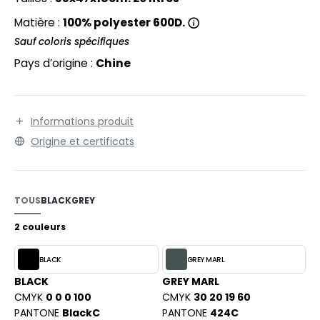
EXFIT
O LABEL / TEAR AWAY
d'impression : 16x14cm.
Matière :
100% polyester 600D.
RONT ROW
ANTALONS
Sauf coloris spécifiques
RUIT OF THE LOOM
Pays d’origine :
Chine
OLAIRE
RUIT OF THE LOOM VINTAGE
OLO
Informations produit
ULL
Origine et certificats
ILDAN
YJAMA
ECYCLÉ
ENBURY
TOUS
BLACK
GREY
AC SHOPPING
EROCK
2 couleurs
CHOOLWEAR
BLACK
GREY MARL
OFTSHELL
BLACK
GREY MARL
ACK&JONES
OUS-VETEMENTS
CMYK
0 0 0 100
CMYK
30 20 19 60
ACK&JONES - BLANKS
PANTONE
BlackC
PANTONE
424C