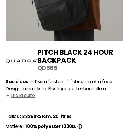
UILD YOUR BRAND
HASUBLE
HAUSSURES
LUBCLASS
HEMISE
RAGHOPPERS
OSTUME
PITCH BLACK 24 HOUR
NFANT
BACKPACK
COLOGIE
PONGE
QD565
STEX
N DE SERIE
Sac à dos
- Tissu résistant à l'abrasion et à l'eau.
 SI ON L'APPELAIT FRANCIS
UTE VISIBILITE
Design minimaliste. Élastique porte-bouteille à
XCD BY PROMODORO
l'intérieur. Compatible avec les ordinateurs portables
Lire la suite
ES MODULABLES
jusqu’à 15,6". Compartiment rembourré sécurisé pour
INGE DE MAISON
ordinateur portable avec accès extérieur. Design
minimaliste. Compartiments avant zippés. Volume
Tailles :
33x50x21cm. 20 litres
INDEN HALES
ADE IN EUROPE
extensible (20-25 L). Doublure 100% Polyester HD. Dos
Matière :
100% polyester 1000D.