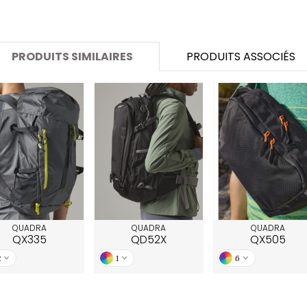
SANS ETIQUETTE
PRODUITS SIMILAIRES
PRODUITS ASSOCIÉS
QUADRA
QUADRA
QUADRA
QX335
QD52X
QX505
2
1
6