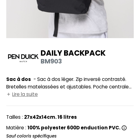
UILD YOUR BRAND
HASUBLE
HAUSSURES
LUBCLASS
HEMISE
RAGHOPPERS
OSTUME
DAILY BACKPACK
NFANT
BM903
COLOGIE
PONGE
STEX
Sac à dos
- Sac à dos léger. Zip inversé contrasté.
N DE SERIE
Bretelles matelassées et ajustables. Poche centrale
 SI ON L'APPELAIT FRANCIS
UTE VISIBILITE
et poche avant fonctionelles. Surface d'impression :
Lire la suite
17x9cm.
XCD BY PROMODORO
ES MODULABLES
Tailles :
27x42x14cm. 16 litres
INGE DE MAISON
Matière :
100% polyester 600D enduction PVC.
INDEN HALES
ADE IN EUROPE
Sauf coloris spécifiques