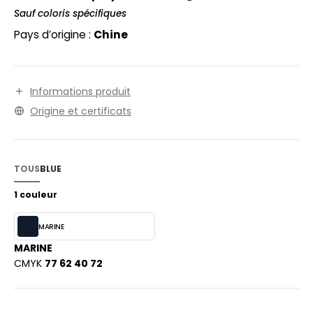
EXFIT
O LABEL / TEAR AWAY
Sauf coloris spécifiques
RONT ROW
Pays d’origine :
Chine
ANTALONS
RUIT OF THE LOOM
OLAIRE
RUIT OF THE LOOM VINTAGE
OLO
Informations produit
Origine et certificats
ULL
ILDAN
YJAMA
TOUS
BLUE
ECYCLÉ
ENBURY
1 couleur
AC SHOPPING
EROCK
MARINE
CHOOLWEAR
MARINE
OFTSHELL
CMYK
77 62 40 72
ACK&JONES
OUS-VETEMENTS
ACK&JONES - BLANKS