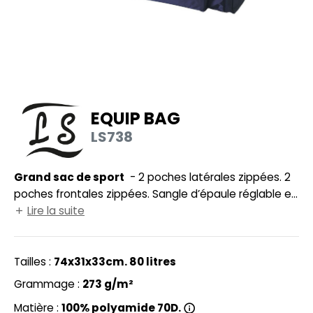
UILD YOUR BRAND
HASUBLE
HAUSSURES
LUBCLASS
HEMISE
RAGHOPPERS
OSTUME
EQUIP BAG
NFANT
LS738
COLOGIE
PONGE
STEX
Grand sac de sport
- 2 poches latérales zippées. 2
N DE SERIE
poches frontales zippées. Sangle d’épaule réglable et
 SI ON L'APPELAIT FRANCIS
UTE VISIBILITE
détachable.
Lire la suite
XCD BY PROMODORO
ES MODULABLES
Tailles :
74x31x33cm. 80 litres
INGE DE MAISON
Grammage :
273 g/m²
INDEN HALES
ADE IN EUROPE
Matière :
100% polyamide 70D.