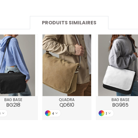
SANS ETIQUETTE
PRODUITS SIMILAIRES
BAG BASE
QUADRA
BAG BASE
BG218
QD610
BG965
3
4
1