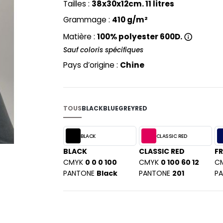
Tailles :
38x30x12cm. 11 litres
PYJAMA
NEW MORNING STUDIOS
BILITE
Grammage :
410 g/m²
RECYCLÉ
ABLES
P
SAC SHOPPING
Matière :
100% polyester 600D.
MAISON
PAREDES SEGURIDAD
ES
SCHOOLWEAR
Sauf coloris spécifiques
PARKS
S - BLANKS
Pays d’origine :
Chine
PEN DUICK
PROMODORO
L
Q
DS
TOUS
BLACK
BLUE
GREY
RED
QUADRA
R
BLACK
CLASSIC RED
REGATTA
KY
BLACK
CLASSIC RED
F
RESULT
CMYK
0 0 0 100
CMYK
0 100 60 12
C
RICA LEWIS
PANTONE
Black
PANTONE
201
P
RUSSELL ATHLETIC®
E
RUSSELL ATHLETIC® COLLECTI
D
S