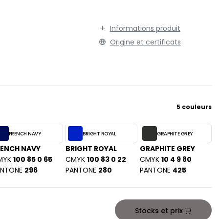
TENUE PROFESSIONNELLE
STORMTECH
VESTE - BLOUSON
T
Informations produit
WORKWEAR
TEE JAYS
Origine et certificats
THE ONE TOWELLING
TIGER
TOMBO
TOWEL CITY
5 couleurs
V
VELILLA
FRENCH NAVY
BRIGHT ROYAL
GRAPHITE GREY
VESTI
RENCH NAVY
BRIGHT ROYAL
GRAPHITE GREY
W
MYK
100 85 0 65
CMYK
100 83 0 22
CMYK
10 4 9 80
WESTFORD MILL
ANTONE
296
PANTONE
280
PANTONE
425
Y
ON
YOKO
Stocks et prix