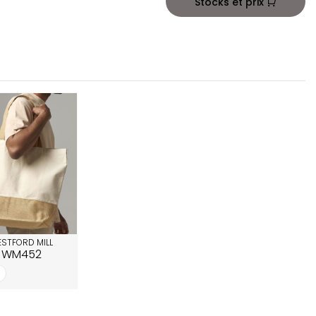
Stocks et prix
STFORD MILL
WM452