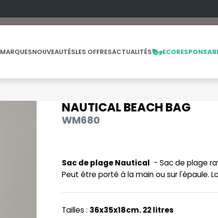
 MARQUES
NOUVEAUTÉS
LES OFFRES
ACTUALITÉS
ECORESPONSAB
NAUTICAL BEACH BAG
NOS PRODUITS
LES MARQUES
LES OFFRES
WM680
MADE IN EUROPE
MACRON
OFFRES FIN DE SÉRIE
ES
THE LOOM
NO LABEL / TEAR AWAY
MANTIS
THE LOOM VINTAGE
Sac de plage Nautical
- Sac de plage ra
PANTALONS
MUMBLES
Peut être porté à la main ou sur l'épaule.
POLAIRE
N
POLO
NEUTRAL
Tailles :
36x35x18cm. 22 litres
PULL
NEW GEN
E