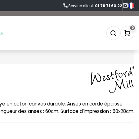
Service client :
01 78 71 60 22
0
LE
SOFTSHELL
SF CLOTHING
SOUS-VETEMENTS
SO DENIM
yé en coton canvas durable. Anses en corde épaisse.
SPORT
SPIRO
 Longueur des anses : 60cm. Surface d'impression : 50x28cm.
SWEAT-SHIRT
SPLASHMACS
TABLIER
STARWORLD
TEE-SHIRT
STEDMAN