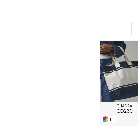
FRONT ROW
QUADRA
QD260
1