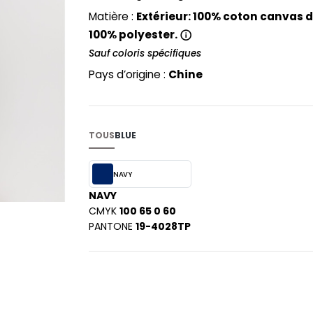
PYJAMA
NEW MORNING STUDIOS
BILITE
Matière :
Extérieur: 100% coton canvas dé
RECYCLÉ
ABLES
P
100% polyester.
SAC SHOPPING
MAISON
Sauf coloris spécifiques
PAREDES SEGURIDAD
ES
SCHOOLWEAR
PARKS
Pays d’origine :
Chine
S - BLANKS
PEN DUICK
PROMODORO
L
Q
TOUS
BLUE
DS
QUADRA
R
NAVY
NAVY
REGATTA
KY
CMYK
100 65 0 60
RESULT
PANTONE
19-4028TP
RICA LEWIS
RUSSELL ATHLETIC®
E
RUSSELL ATHLETIC® COLLECTI
D
S