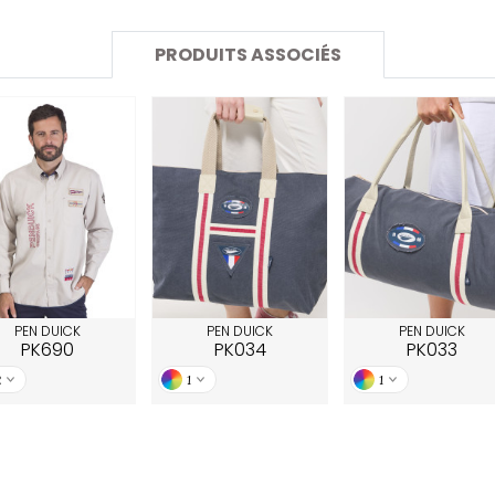
SANS ETIQUETTE
PRODUITS ASSOCIÉS
PEN DUICK
PEN DUICK
PEN DUICK
PK690
PK034
PK033
2
1
1