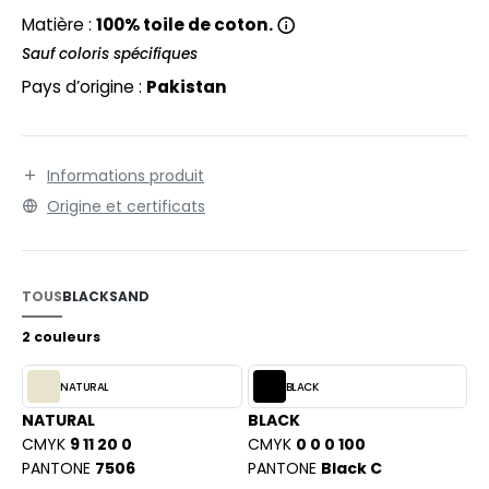
EXFIT
O LABEL / TEAR AWAY
Matière :
100% toile de coton.
RONT ROW
Sauf coloris spécifiques
ANTALONS
Pays d’origine :
Pakistan
RUIT OF THE LOOM
OLAIRE
RUIT OF THE LOOM VINTAGE
OLO
Informations produit
ULL
Origine et certificats
ILDAN
YJAMA
ECYCLÉ
TOUS
BLACK
SAND
ENBURY
AC SHOPPING
2 couleurs
EROCK
CHOOLWEAR
NATURAL
BLACK
OFTSHELL
NATURAL
BLACK
ACK&JONES
CMYK
9 11 20 0
CMYK
0 0 0 100
OUS-VETEMENTS
PANTONE
7506
PANTONE
Black C
ACK&JONES - BLANKS