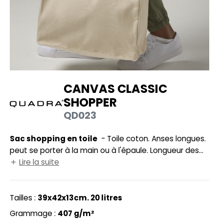
UILD YOUR BRAND
HASUBLE
HAUSSURES
LUBCLASS
HEMISE
RAGHOPPERS
OSTUME
CANVAS CLASSIC
NFANT
SHOPPER
COLOGIE
PONGE
QD023
STEX
N DE SERIE
Sac shopping en toile
- Toile coton. Anses longues.
 SI ON L'APPELAIT FRANCIS
UTE VISIBILITE
peut se porter à la main ou à l'épaule. Longueur des
XCD BY PROMODORO
anses: 58cm.
Lire la suite
ES MODULABLES
INGE DE MAISON
Tailles :
39x42x13cm. 20 litres
INDEN HALES
ADE IN EUROPE
Grammage :
407 g/m²