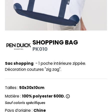
UILD YOUR BRAND
HASUBLE
HAUSSURES
LUBCLASS
HEMISE
RAGHOPPERS
OSTUME
SHOPPING BAG
NFANT
PK010
COLOGIE
PONGE
STEX
Sac shopping
- 1 poche intérieure zippée.
N DE SERIE
Décoration coutures "zig zag".
 SI ON L'APPELAIT FRANCIS
UTE VISIBILITE
XCD BY PROMODORO
ES MODULABLES
Tailles :
50x30x10cm
INGE DE MAISON
Matière :
100% polyester 600D.
INDEN HALES
Sauf coloris spécifiques
ADE IN EUROPE
Pays d’origine :
Chine