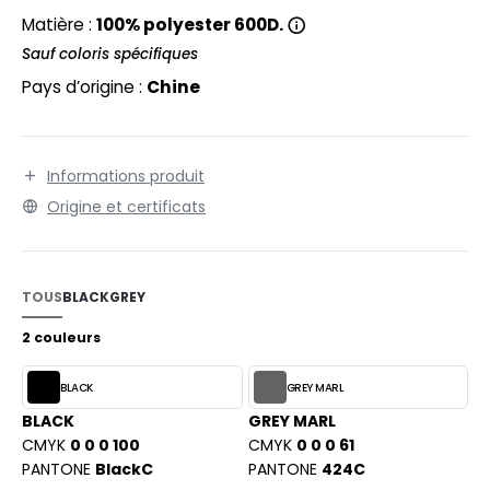
EXFIT
O LABEL / TEAR AWAY
Matière :
100% polyester 600D.
RONT ROW
Sauf coloris spécifiques
ANTALONS
Pays d’origine :
Chine
RUIT OF THE LOOM
OLAIRE
RUIT OF THE LOOM VINTAGE
OLO
Informations produit
ULL
Origine et certificats
ILDAN
YJAMA
ECYCLÉ
TOUS
BLACK
GREY
ENBURY
AC SHOPPING
2 couleurs
EROCK
CHOOLWEAR
BLACK
GREY MARL
OFTSHELL
BLACK
GREY MARL
ACK&JONES
CMYK
0 0 0 100
CMYK
0 0 0 61
OUS-VETEMENTS
PANTONE
BlackC
PANTONE
424C
ACK&JONES - BLANKS