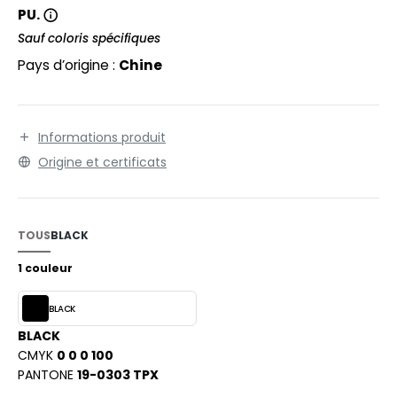
EXFIT
O LABEL / TEAR AWAY
PU.
RONT ROW
Sauf coloris spécifiques
ANTALONS
Pays d’origine :
Chine
RUIT OF THE LOOM
OLAIRE
RUIT OF THE LOOM VINTAGE
OLO
Informations produit
ULL
Origine et certificats
ILDAN
YJAMA
ECYCLÉ
TOUS
BLACK
ENBURY
AC SHOPPING
1 couleur
EROCK
CHOOLWEAR
BLACK
OFTSHELL
BLACK
ACK&JONES
CMYK
0 0 0 100
OUS-VETEMENTS
PANTONE
19-0303 TPX
ACK&JONES - BLANKS