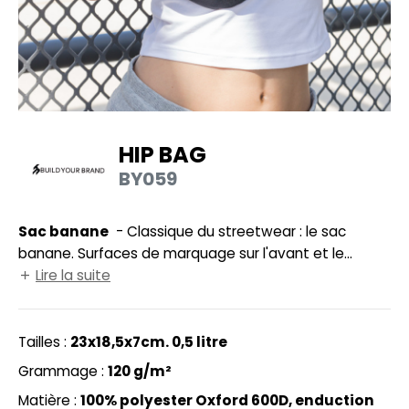
UILD YOUR BRAND
HASUBLE
HAUSSURES
LUBCLASS
HEMISE
RAGHOPPERS
OSTUME
HIP BAG
NFANT
BY059
COLOGIE
PONGE
STEX
Sac banane
- Classique du streetwear : le sac
N DE SERIE
banane. Surfaces de marquage sur l'avant et le
 SI ON L'APPELAIT FRANCIS
UTE VISIBILITE
dessus du sac. Tissu résistant. Aucune finition
Lire la suite
superflue. Sans étiquette de marque.
XCD BY PROMODORO
ES MODULABLES
Tailles :
23x18,5x7cm. 0,5 litre
INGE DE MAISON
Grammage :
120 g/m²
INDEN HALES
ADE IN EUROPE
Matière :
100% polyester Oxford 600D, enduction