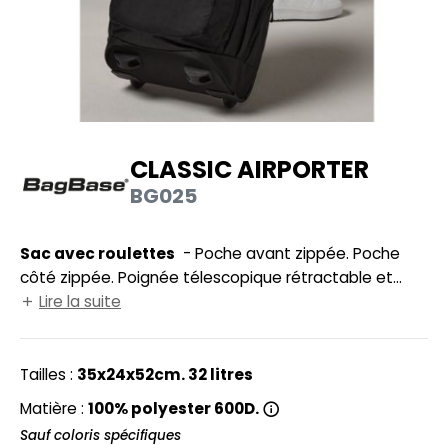
UILD YOUR BRAND
HASUBLE
HAUSSURES
LUBCLASS
HEMISE
RAGHOPPERS
OSTUME
CLASSIC AIRPORTER
NFANT
BG025
COLOGIE
PONGE
STEX
Sac avec roulettes
- Poche avant zippée. Poche
N DE SERIE
côté zippée. Poignée télescopique rétractable et
 SI ON L'APPELAIT FRANCIS
UTE VISIBILITE
roulettes. Surface d’impression : 18x20cm.
Lire la suite
XCD BY PROMODORO
ES MODULABLES
Tailles :
35x24x52cm. 32 litres
INGE DE MAISON
Matière :
100% polyester 600D.
INDEN HALES
ADE IN EUROPE
Sauf coloris spécifiques