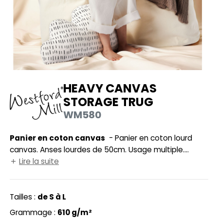
UILD YOUR BRAND
HASUBLE
HAUSSURES
LUBCLASS
HEMISE
RAGHOPPERS
OSTUME
HEAVY CANVAS
NFANT
STORAGE TRUG
COLOGIE
PONGE
WM580
STEX
N DE SERIE
Panier en coton canvas
- Panier en coton lourd
 SI ON L'APPELAIT FRANCIS
UTE VISIBILITE
canvas. Anses lourdes de 50cm. Usage multiple.
XCD BY PROMODORO
Dimensions: S: 30x30cm - M: 40x40cm - L: 40x60cm.
Lire la suite
ES MODULABLES
INGE DE MAISON
Tailles :
de S à L
INDEN HALES
ADE IN EUROPE
Grammage :
610 g/m²