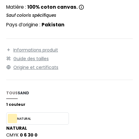
EXFIT
O LABEL / TEAR AWAY
Matière :
100% coton canvas.
RONT ROW
Sauf coloris spécifiques
ANTALONS
Pays d’origine :
Pakistan
RUIT OF THE LOOM
OLAIRE
RUIT OF THE LOOM VINTAGE
OLO
Informations produit
ULL
Guide des tailles
ILDAN
YJAMA
Origine et certificats
ECYCLÉ
ENBURY
AC SHOPPING
TOUS
SAND
EROCK
CHOOLWEAR
1 couleur
OFTSHELL
NATURAL
ACK&JONES
OUS-VETEMENTS
NATURAL
ACK&JONES - BLANKS
CMYK
0 6 30 0