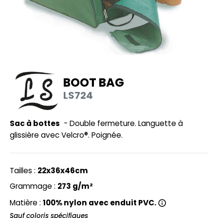
UILD YOUR BRAND
HASUBLE
HAUSSURES
LUBCLASS
HEMISE
RAGHOPPERS
OSTUME
BOOT BAG
NFANT
LS724
COLOGIE
PONGE
STEX
Sac à bottes
- Double fermeture. Languette à
N DE SERIE
glissière avec Velcro®. Poignée.
 SI ON L'APPELAIT FRANCIS
UTE VISIBILITE
XCD BY PROMODORO
ES MODULABLES
Tailles :
22x36x46cm
INGE DE MAISON
Grammage :
273 g/m²
INDEN HALES
Matière :
100% nylon avec enduit PVC.
ADE IN EUROPE
Sauf coloris spécifiques