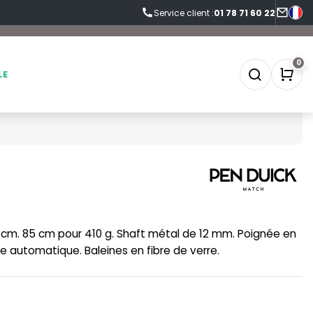
Service client :
01 78 71 60 22
0
LE
SOFTSHELL
SF CLOTHING
SOUS-VETEMENTS
SO DENIM
cm. 85 cm pour 410 g. Shaft métal de 12 mm. Poignée en
SPORT
SPIRO
e automatique. Baleines en fibre de verre.
SWEAT-SHIRT
SPLASHMACS
TABLIER
STARWORLD
TEE-SHIRT
STEDMAN