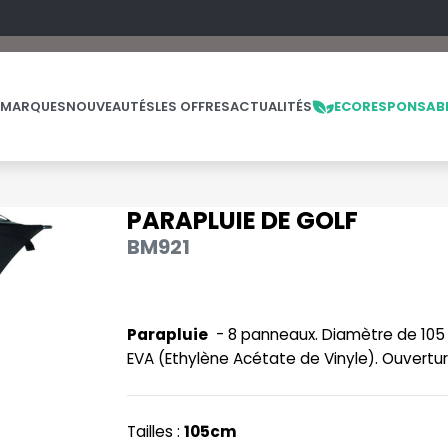
 MARQUES
NOUVEAUTÉS
LES OFFRES
ACTUALITÉS
ECORESPONSAB
PARAPLUIE DE GOLF
NOS PRODUITS
LES MARQUES
LES OFFRES
BM921
MADE IN EUROPE
MACRON
OFFRES FIN DE SÉRIE
ES
THE LOOM
NO LABEL / TEAR AWAY
MANTIS
THE LOOM VINTAGE
Parapluie
- 8 panneaux. Diamètre de 105 
PANTALONS
MUMBLES
EVA (Ethylène Acétate de Vinyle). Ouvertur
POLAIRE
N
POLO
NEUTRAL
Tailles :
105cm
PULL
NEW GEN
E