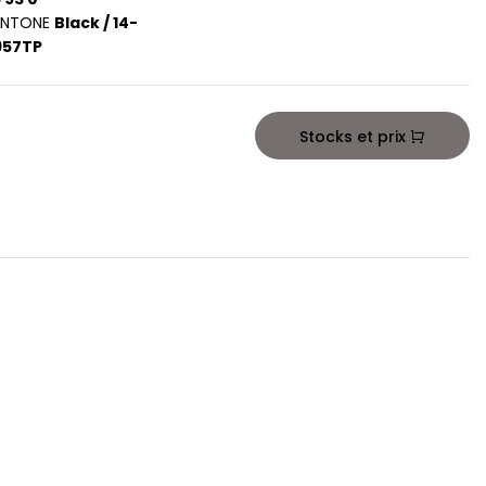
ANTONE
Black / 14-
957TP
Stocks et prix