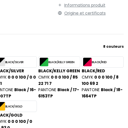
Informations produit
TENUE PROFESSIONNELLE
STORMTECH
Origine et certificats
VESTE - BLOUSON
T
WORKWEAR
TEE JAYS
THE ONE TOWELLING
TIGER
TOMBO
8 couleurs
TOWEL CITY
BLACK/SILVER
BLACK/KELLY GREEN
BLACK/RED
V
ACK/SILVER
BLACK/KELLY GREEN
BLACK/RED
VELILLA
MYK
0 0 0 100 / 0 0
CMYK
0 0 0 100 / 85
CMYK
0 0 0 100 / 8
VESTI
1
22 71 7
100 69 2
W
ANTONE
Black / 16-
PANTONE
Black / 17-
PANTONE
Black / 18-
907TP
6153TP
1664TP
WESTFORD MILL
Y
BLACK/GOLD
ON
YOKO
LACK/GOLD
MYK
0 0 0 100 / 0
 93 0