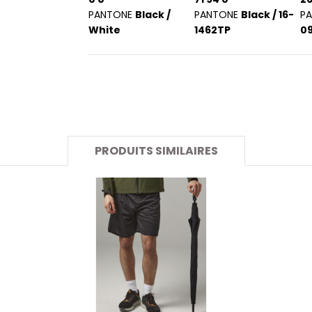
SANS ETIQUETTE
PANTONE
Black /
PANTONE
Black / 16-
P
White
1462TP
0
PRODUITS SIMILAIRES