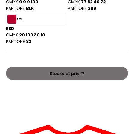
PORT
CMYK
0 0 0 100
CMYK
77 62 40 72
HK
PANTONE
BLK
PANTONE
289
WEAT-SHIRT
RED
UST COOL
BLIER
RED
UST HOODS
CMYK
20 100 80 10
EE-SHIRT
PANTONE
32
ST T'S
ENUE PROFESSIONNELLE
ESTE - BLOUSON
ARLOWSKY
ORKWEAR
Stocks et prix
ORNTEX
BEL SERIE
ARKWOOD