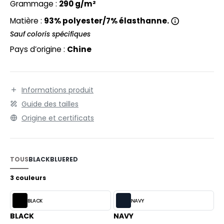
EXFIT
Grammage :
290 g/m²
O LABEL / TEAR AWAY
RONT ROW
Matière :
93% polyester/7% élasthanne.
ANTALONS
Sauf coloris spécifiques
RUIT OF THE LOOM
OLAIRE
Pays d’origine :
Chine
RUIT OF THE LOOM VINTAGE
OLO
ULL
Informations produit
ILDAN
Guide des tailles
YJAMA
Origine et certificats
ECYCLÉ
ENBURY
AC SHOPPING
EROCK
TOUS
BLACK
BLUE
RED
CHOOLWEAR
3 couleurs
OFTSHELL
ACK&JONES
BLACK
NAVY
OUS-VETEMENTS
BLACK
NAVY
ACK&JONES - BLANKS