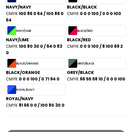
PORT
NAVY/NAVY
BLACK/BLACK
HK
WEAT-SHIRT
CMYK
100 86 0 64 / 100 86 0
CMYK
0 0 0 100 / 0 0 0 100
UST COOL
64
BLIER
NAVY/LIME
BLACK/RED
UST HOODS
EE-SHIRT
NAVY/LIME
BLACK/RED
ST T'S
CMYK
100 80 30 0 / 64 0 83
CMYK
0 0 0 100 / 8 100 69 2
ENUE PROFESSIONNELLE
0
ESTE - BLOUSON
BLACK/ORANGE
GREY/BLACK
ARLOWSKY
ORKWEAR
BLACK/ORANGE
GREY/BLACK
ORNTEX
CMYK
0 0 0 100 / 0 71 94 0
CMYK
66 55 58 10 / 0 0 0 100
ROYAL/NAVY
ROYAL/NAVY
BEL SERIE
CMYK
81 66 0 0 / 100 80 30 0
ARKWOOD