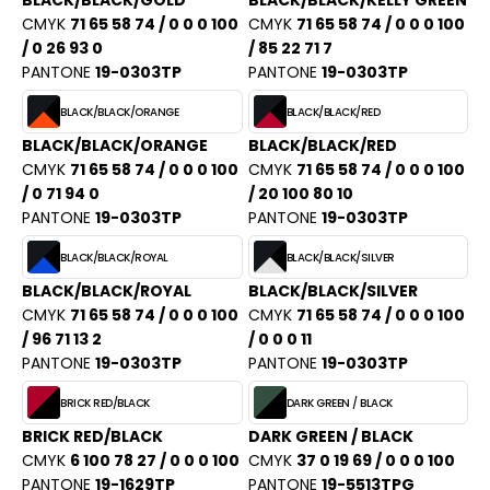
BLACK/BLACK/GOLD
BLACK/BLACK/KELLY GREEN
PORT
CMYK
71 65 58 74 / 0 0 0 100
CMYK
71 65 58 74 / 0 0 0 100
HK
WEAT-SHIRT
/ 0 26 93 0
/ 85 22 71 7
PANTONE
19-0303TP
PANTONE
19-0303TP
UST COOL
BLIER
BLACK/BLACK/ORANGE
BLACK/BLACK/RED
UST HOODS
EE-SHIRT
BLACK/BLACK/ORANGE
BLACK/BLACK/RED
ST T'S
CMYK
71 65 58 74 / 0 0 0 100
CMYK
71 65 58 74 / 0 0 0 100
ENUE PROFESSIONNELLE
/ 0 71 94 0
/ 20 100 80 10
PANTONE
19-0303TP
PANTONE
19-0303TP
ESTE - BLOUSON
ARLOWSKY
BLACK/BLACK/ROYAL
BLACK/BLACK/SILVER
ORKWEAR
ORNTEX
BLACK/BLACK/ROYAL
BLACK/BLACK/SILVER
CMYK
71 65 58 74 / 0 0 0 100
CMYK
71 65 58 74 / 0 0 0 100
/ 96 71 13 2
/ 0 0 0 11
PANTONE
19-0303TP
PANTONE
19-0303TP
BEL SERIE
BRICK RED/BLACK
DARK GREEN / BLACK
ARKWOOD
BRICK RED/BLACK
DARK GREEN / BLACK
CMYK
6 100 78 27 / 0 0 0 100
CMYK
37 0 19 69 / 0 0 0 100
PANTONE
19-1629TP
PANTONE
19-5513TPG