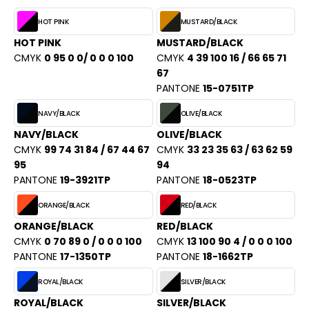
ACRON
HOT PINK
MUSTARD/BLACK
ANTIS
HOT PINK
MUSTARD/BLACK
CMYK
0 95 0 0/ 0 0 0 100
CMYK
4 39 100 16 / 66 65 71
UMBLES
67
PANTONE
15-0751TP
NAVY/BLACK
OLIVE/BLACK
EUTRAL
NAVY/BLACK
OLIVE/BLACK
EW GEN
CMYK
99 74 31 84 / 67 44 67
CMYK
33 23 35 63 / 63 62 59
95
94
EW MORNING STUDIOS
PANTONE
19-3921TP
PANTONE
18-0523TP
ORANGE/BLACK
RED/BLACK
ORANGE/BLACK
RED/BLACK
AREDES SEGURIDAD
CMYK
0 70 89 0 / 0 0 0 100
CMYK
13 100 90 4 / 0 0 0 100
ARKS
PANTONE
17-1350TP
PANTONE
18-1662TP
EN DUICK
ROYAL/BLACK
SILVER/BLACK
ROYAL/BLACK
SILVER/BLACK