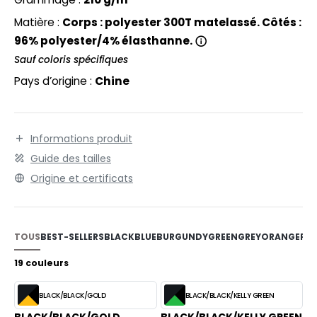
EXFIT
O LABEL / TEAR AWAY
Matière :
Corps : polyester 300T matelassé. Côtés :
RONT ROW
ANTALONS
96% polyester/4% élasthanne.
RUIT OF THE LOOM
Sauf coloris spécifiques
OLAIRE
Pays d’origine :
Chine
RUIT OF THE LOOM VINTAGE
OLO
ULL
Informations produit
ILDAN
YJAMA
Guide des tailles
ECYCLÉ
Origine et certificats
ENBURY
AC SHOPPING
EROCK
CHOOLWEAR
TOUS
BEST-SELLERS
BLACK
BLUE
BURGUNDY
GREEN
GREY
ORANGE
PIN
OFTSHELL
19 couleurs
ACK&JONES
OUS-VETEMENTS
BLACK/BLACK/GOLD
BLACK/BLACK/KELLY GREEN
ACK&JONES - BLANKS