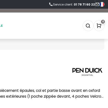
Service client :
01 78 71 60 22
0
LE
SOFTSHELL
SF CLOTHING
SOUS-VETEMENTS
SO DENIM
SPORT
SPIRO
SWEAT-SHIRT
SPLASHMACS
es extérieures (1 poche zippée devant, 4 poches Velcro®,
TABLIER
STARWORLD
he téléphone). Bandes réfléchissantes épaules et poches.
TEE-SHIRT
STEDMAN
Réf. PK542 page 286.