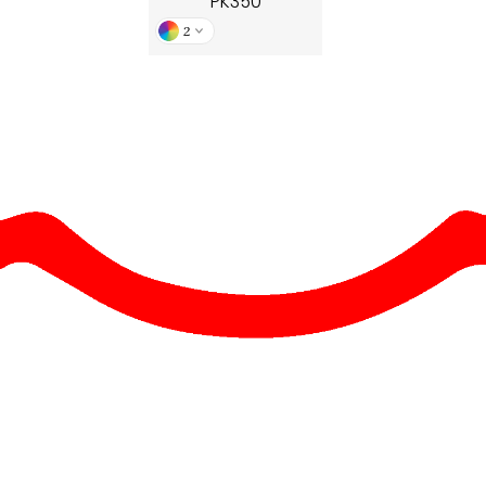
PK350
2