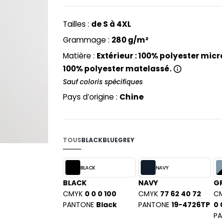
PYJAMA
NEW MORNING STUDIOS
BILITE
RECYCLÉ
ABLES
P
Tailles :
de S à 4XL
SAC SHOPPING
MAISON
PAREDES SEGURIDAD
Grammage :
280 g/m²
ES
SCHOOLWEAR
PARKS
Matière :
Extérieur : 100% polyester micro
S - BLANKS
PEN DUICK
100% polyester matelassé.
PROMODORO
Sauf coloris spécifiques
L
Q
Pays d’origine :
Chine
DS
QUADRA
R
REGATTA
TOUS
BLACK
BLUE
GREY
KY
RESULT
RICA LEWIS
BLACK
NAVY
RUSSELL ATHLETIC®
BLACK
NAVY
G
E
CMYK
0 0 0 100
CMYK
77 62 40 72
C
RUSSELL ATHLETIC® COLLECTI
D
PANTONE
Black
PANTONE
19-4726TP
0 
S
P