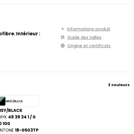
TENUE PROFESSIONNELLE
STORMTECH
VESTE - BLOUSON
T
WORKWEAR
TEE JAYS
Informations produit
THE ONE TOWELLING
fibre. Intérieur :
Guide des tailles
TIGER
Origine et certificats
TOMBO
TOWEL CITY
V
VELILLA
VESTI
3 couleurs
W
WESTFORD MILL
GREY/BLACK
REY/BLACK
Y
MYK
49 39 34 1 / 0
ON
YOKO
0 100
ANTONE
18-0503TP