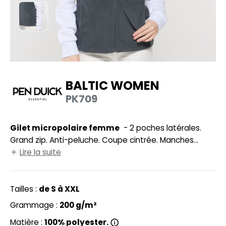
UILD YOUR BRAND
HASUBLE
HAUSSURES
LUBCLASS
HEMISE
RAGHOPPERS
OSTUME
BALTIC WOMEN
NFANT
PK709
COLOGIE
PONGE
STEX
Gilet micropolaire femme
- 2 poches latérales.
N DE SERIE
Grand zip. Anti-peluche. Coupe cintrée. Manches
 SI ON L'APPELAIT FRANCIS
UTE VISIBILITE
longues Réf. PK706 page 169.
Lire la suite
XCD BY PROMODORO
ES MODULABLES
Tailles :
de S à XXL
INGE DE MAISON
Grammage :
200 g/m²
INDEN HALES
ADE IN EUROPE
Matière :
100% polyester.