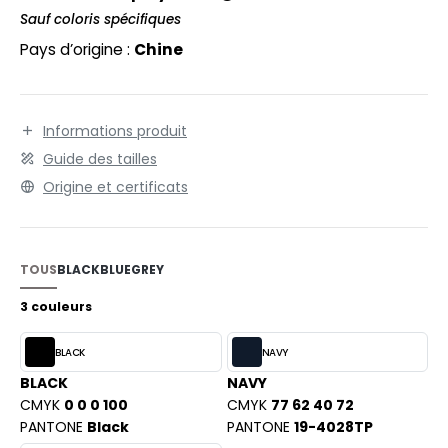
EXFIT
O LABEL / TEAR AWAY
Sauf coloris spécifiques
RONT ROW
Pays d’origine :
Chine
ANTALONS
RUIT OF THE LOOM
OLAIRE
RUIT OF THE LOOM VINTAGE
OLO
Informations produit
Guide des tailles
ULL
Origine et certificats
ILDAN
YJAMA
ECYCLÉ
TOUS
BLACK
BLUE
GREY
ENBURY
AC SHOPPING
3 couleurs
EROCK
CHOOLWEAR
BLACK
NAVY
OFTSHELL
BLACK
NAVY
ACK&JONES
CMYK
0 0 0 100
CMYK
77 62 40 72
OUS-VETEMENTS
PANTONE
Black
PANTONE
19-4028TP
ACK&JONES - BLANKS