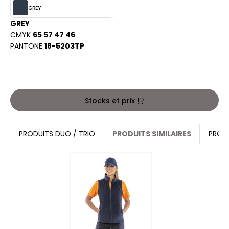
PORT
GREY
HK
WEAT-SHIRT
GREY
UST COOL
CMYK
65 57 47 46
BLIER
PANTONE
18-5203TP
UST HOODS
EE-SHIRT
ST T'S
ENUE PROFESSIONNELLE
Stocks et prix
ESTE - BLOUSON
ARLOWSKY
ORKWEAR
PRODUITS DUO / TRIO
PRODUITS SIMILAIRES
PROD
ORNTEX
BEL SERIE
ARKWOOD