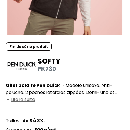
UILD YOUR BRAND
HASUBLE
HAUSSURES
LUBCLASS
HEMISE
RAGHOPPERS
OSTUME
Fin de série produit
NFANT
SOFTY
COLOGIE
PONGE
PK730
STEX
N DE SERIE
 SI ON L'APPELAIT FRANCIS
Gilet polaire Pen Duick
- Modèle unisexe. Anti-
UTE VISIBILITE
peluche. 2 poches latérales zippées. Demi-lune et
XCD BY PROMODORO
ES MODULABLES
bande de propreté twill.
Lire la suite
INGE DE MAISON
INDEN HALES
Tailles :
de S à 3XL
ADE IN EUROPE
Grammage :
300 g/m²