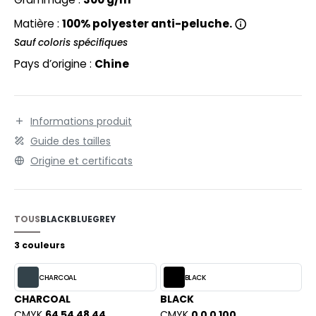
EXFIT
O LABEL / TEAR AWAY
Matière :
100% polyester anti-peluche.
RONT ROW
ANTALONS
Sauf coloris spécifiques
RUIT OF THE LOOM
Pays d’origine :
Chine
OLAIRE
RUIT OF THE LOOM VINTAGE
OLO
ULL
Informations produit
ILDAN
Guide des tailles
YJAMA
Origine et certificats
ECYCLÉ
ENBURY
AC SHOPPING
TOUS
BLACK
BLUE
GREY
EROCK
CHOOLWEAR
3 couleurs
OFTSHELL
ACK&JONES
CHARCOAL
BLACK
OUS-VETEMENTS
CHARCOAL
BLACK
ACK&JONES - BLANKS
CMYK
64 54 48 44
CMYK
0 0 0 100