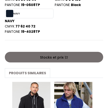
PORT
PANTONE
19-0608TP
PANTONE
Black
HK
WEAT-SHIRT
NAVY
UST COOL
BLIER
NAVY
UST HOODS
CMYK
77 62 40 72
EE-SHIRT
PANTONE
19-4028TP
ST T'S
ENUE PROFESSIONNELLE
ESTE - BLOUSON
ARLOWSKY
Stocks et prix
ORKWEAR
ORNTEX
PRODUITS SIMILAIRES
BEL SERIE
ARKWOOD