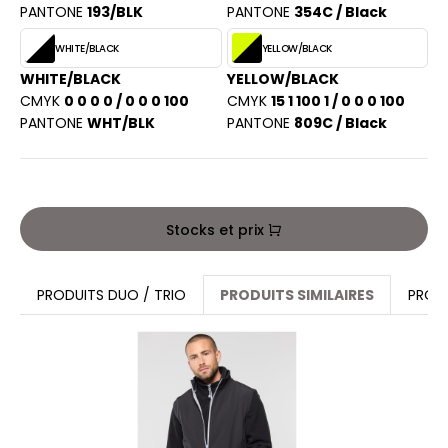
PANTONE
193/BLK
PANTONE
354C / Black
ACRON
WHITE/BLACK
YELLOW/BLACK
ANTIS
WHITE/BLACK
YELLOW/BLACK
UMBLES
CMYK
0 0 0 0 / 0 0 0 100
CMYK
15 1 100 1 / 0 0 0 100
PANTONE
WHT/BLK
PANTONE
809C / Black
EUTRAL
EW GEN
Stocks et prix
EW MORNING STUDIOS
PRODUITS DUO / TRIO
PRODUITS SIMILAIRES
PROD
AREDES SEGURIDAD
ARKS
EN DUICK