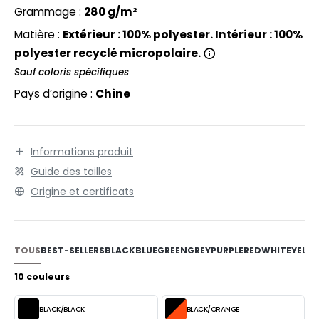
EXFIT
O LABEL / TEAR AWAY
Grammage :
280 g/m²
RONT ROW
Matière :
Extérieur : 100% polyester. Intérieur : 100%
ANTALONS
polyester recyclé micropolaire.
RUIT OF THE LOOM
OLAIRE
Sauf coloris spécifiques
RUIT OF THE LOOM VINTAGE
OLO
Pays d’origine :
Chine
ULL
ILDAN
YJAMA
Informations produit
Guide des tailles
ECYCLÉ
Origine et certificats
ENBURY
AC SHOPPING
EROCK
CHOOLWEAR
TOUS
BEST-SELLERS
BLACK
BLUE
GREEN
GREY
PURPLE
RED
WHITE
YELL
OFTSHELL
10 couleurs
ACK&JONES
OUS-VETEMENTS
ACK&JONES - BLANKS
BLACK/BLACK
BLACK/ORANGE