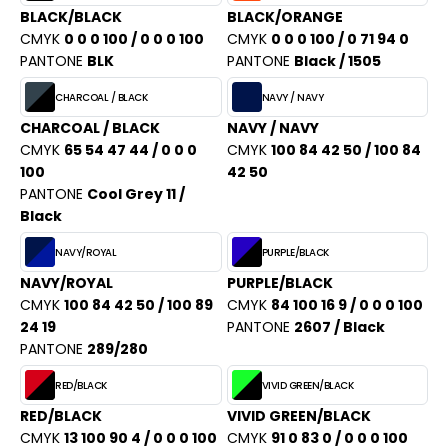
PORT
BLACK/BLACK
BLACK/ORANGE
HK
CMYK
0 0 0 100 / 0 0 0 100
CMYK
0 0 0 100 / 0 71 94 0
WEAT-SHIRT
PANTONE
BLK
PANTONE
Black / 1505
UST COOL
BLIER
CHARCOAL / BLACK
NAVY / NAVY
UST HOODS
EE-SHIRT
CHARCOAL / BLACK
NAVY / NAVY
ST T'S
CMYK
65 54 47 44 / 0 0 0
CMYK
100 84 42 50 / 100 84
ENUE PROFESSIONNELLE
100
42 50
PANTONE
Cool Grey 11 /
ESTE - BLOUSON
Black
ARLOWSKY
ORKWEAR
NAVY/ROYAL
PURPLE/BLACK
ORNTEX
NAVY/ROYAL
PURPLE/BLACK
CMYK
100 84 42 50 / 100 89
CMYK
84 100 16 9 / 0 0 0 100
24 19
PANTONE
2607 / Black
BEL SERIE
PANTONE
289/280
ARKWOOD
RED/BLACK
VIVID GREEN/BLACK
RED/BLACK
VIVID GREEN/BLACK
CMYK
13 100 90 4 / 0 0 0 100
CMYK
91 0 83 0 / 0 0 0 100