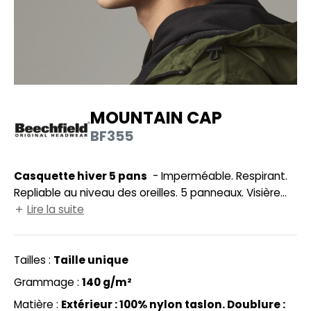
UILD YOUR BRAND
HASUBLE
HAUSSURES
LUBCLASS
HEMISE
RAGHOPPERS
OSTUME
MOUNTAIN CAP
NFANT
BF355
COLOGIE
PONGE
STEX
Casquette hiver 5 pans
- Imperméable. Respirant.
N DE SERIE
Repliable au niveau des oreilles. 5 panneaux. Visière
 SI ON L'APPELAIT FRANCIS
UTE VISIBILITE
préformée. Coutures thermo-soudées à l'intérieur.
Lire la suite
Cordon de maintien élastique ajustable réglable par
XCD BY PROMODORO
ES MODULABLES
boucle. Taille unique.
Tailles :
Taille unique
INGE DE MAISON
Grammage :
140 g/m²
INDEN HALES
ADE IN EUROPE
Matière :
Extérieur : 100% nylon taslon. Doublure :