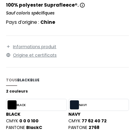
EXFIT
O LABEL / TEAR AWAY
100% polyester Suprafleece®.
RONT ROW
Sauf coloris spécifiques
ANTALONS
Pays d’origine :
Chine
RUIT OF THE LOOM
OLAIRE
RUIT OF THE LOOM VINTAGE
OLO
Informations produit
ULL
Origine et certificats
ILDAN
YJAMA
ECYCLÉ
TOUS
BLACK
BLUE
ENBURY
AC SHOPPING
2 couleurs
EROCK
CHOOLWEAR
BLACK
NAVY
OFTSHELL
BLACK
NAVY
ACK&JONES
CMYK
0 0 0 100
CMYK
77 62 40 72
OUS-VETEMENTS
PANTONE
BlackC
PANTONE
2768
ACK&JONES - BLANKS