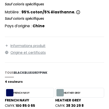
EXFIT
O LABEL / TEAR AWAY
Sauf coloris spécifiques
RONT ROW
Matière :
95% coton/5% élasthanne.
ANTALONS
Sauf coloris spécifiques
RUIT OF THE LOOM
OLAIRE
Pays d’origine :
Chine
RUIT OF THE LOOM VINTAGE
OLO
ULL
Informations produit
ILDAN
YJAMA
Origine et certificats
ECYCLÉ
ENBURY
AC SHOPPING
TOUS
BLACK
BLUE
GREY
PINK
EROCK
CHOOLWEAR
4 couleurs
OFTSHELL
FRENCH NAVY
HEATHER GREY
ACK&JONES
OUS-VETEMENTS
FRENCH NAVY
HEATHER GREY
CMYK
100 85 0 65
CMYK
38 30 29 8
ACK&JONES - BLANKS