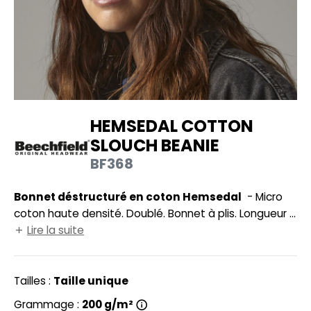
UILD YOUR BRAND
HASUBLE
HAUSSURES
LUBCLASS
HEMISE
RAGHOPPERS
OSTUME
HEMSEDAL COTTON
NFANT
SLOUCH BEANIE
COLOGIE
PONGE
BF368
STEX
N DE SERIE
Bonnet déstructuré en coton Hemsedal
- Micro
 SI ON L'APPELAIT FRANCIS
UTE VISIBILITE
coton haute densité. Doublé. Bonnet à plis. Longueur :
XCD BY PROMODORO
28cm.
Lire la suite
ES MODULABLES
INGE DE MAISON
Tailles :
Taille unique
INDEN HALES
ADE IN EUROPE
Grammage :
200 g/m²