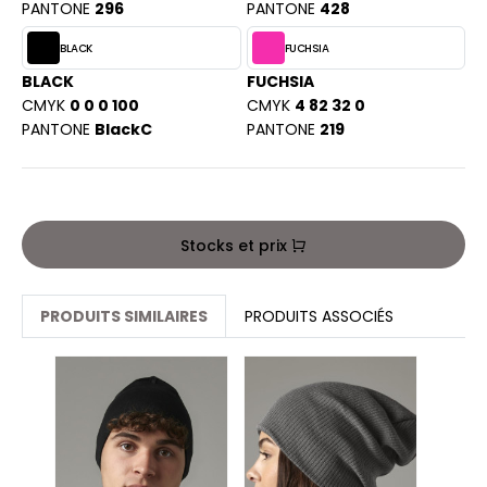
PORT
PANTONE
296
PANTONE
428
HK
WEAT-SHIRT
BLACK
FUCHSIA
UST COOL
BLACK
FUCHSIA
BLIER
CMYK
0 0 0 100
CMYK
4 82 32 0
UST HOODS
PANTONE
BlackC
PANTONE
219
EE-SHIRT
ST T'S
ENUE PROFESSIONNELLE
ESTE - BLOUSON
ARLOWSKY
Stocks et prix
ORKWEAR
ORNTEX
PRODUITS SIMILAIRES
PRODUITS ASSOCIÉS
BEL SERIE
ARKWOOD