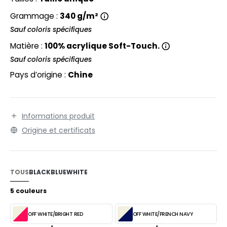
EXFIT
O LABEL / TEAR AWAY
Grammage :
340 g/m²
RONT ROW
ANTALONS
Sauf coloris spécifiques
RUIT OF THE LOOM
Matière :
100% acrylique Soft-Touch.
OLAIRE
Sauf coloris spécifiques
RUIT OF THE LOOM VINTAGE
OLO
Pays d’origine :
Chine
ULL
ILDAN
YJAMA
Informations produit
ECYCLÉ
Origine et certificats
ENBURY
AC SHOPPING
EROCK
CHOOLWEAR
TOUS
BLACK
BLUE
WHITE
OFTSHELL
5 couleurs
ACK&JONES
OUS-VETEMENTS
OFF WHITE/BRIGHT RED
OFF WHITE/FRENCH NAVY
ACK&JONES - BLANKS