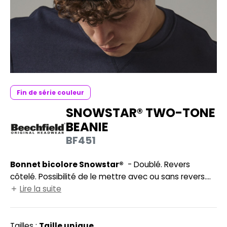
UILD YOUR BRAND
HASUBLE
HAUSSURES
LUBCLASS
HEMISE
RAGHOPPERS
OSTUME
NFANT
Fin de série couleur
COLOGIE
SNOWSTAR® TWO-TONE
PONGE
BEANIE
STEX
N DE SERIE
BF451
 SI ON L'APPELAIT FRANCIS
UTE VISIBILITE
Bonnet bicolore Snowstar®
- Doublé. Revers
XCD BY PROMODORO
ES MODULABLES
côtelé. Possibilité de le mettre avec ou sans revers.
Pompon et revers contrastés.
Lire la suite
INGE DE MAISON
INDEN HALES
ADE IN EUROPE
Tailles :
Taille unique