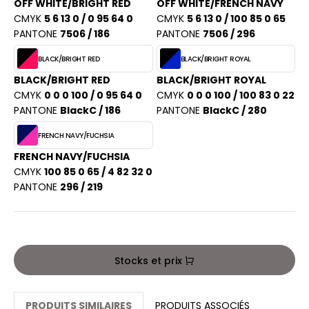
PORT
OFF WHITE/BRIGHT RED
OFF WHITE/FRENCH NAVY
HK
CMYK
5 6 13 0 / 0 95 64 0
CMYK
5 6 13 0 / 100 85 0 65
WEAT-SHIRT
PANTONE
7506 / 186
PANTONE
7506 / 296
UST COOL
BLIER
BLACK/BRIGHT RED
BLACK/BRIGHT ROYAL
UST HOODS
BLACK/BRIGHT RED
BLACK/BRIGHT ROYAL
EE-SHIRT
CMYK
0 0 0 100 / 0 95 64 0
CMYK
0 0 0 100 / 100 83 0 22
ST T'S
PANTONE
BlackC / 186
PANTONE
BlackC / 280
ENUE PROFESSIONNELLE
FRENCH NAVY/FUCHSIA
ESTE - BLOUSON
ARLOWSKY
FRENCH NAVY/FUCHSIA
ORKWEAR
CMYK
100 85 0 65 / 4 82 32 0
ORNTEX
PANTONE
296 / 219
BEL SERIE
Stocks et prix
ARKWOOD
PRODUITS SIMILAIRES
PRODUITS ASSOCIÉS