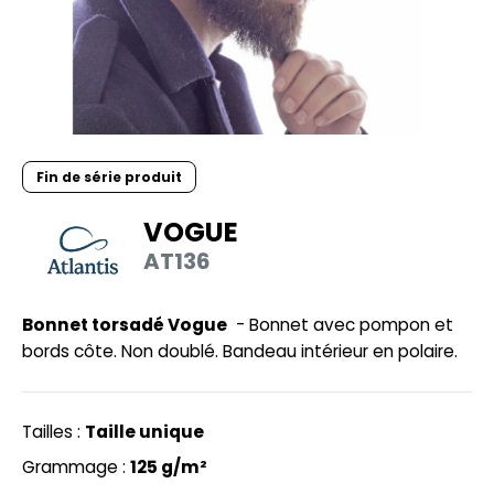
UILD YOUR BRAND
HASUBLE
HAUSSURES
LUBCLASS
HEMISE
RAGHOPPERS
OSTUME
Fin de série produit
NFANT
VOGUE
COLOGIE
PONGE
AT136
STEX
N DE SERIE
 SI ON L'APPELAIT FRANCIS
Bonnet torsadé Vogue
- Bonnet avec pompon et
UTE VISIBILITE
bords côte. Non doublé. Bandeau intérieur en polaire.
XCD BY PROMODORO
ES MODULABLES
INGE DE MAISON
Tailles :
Taille unique
INDEN HALES
ADE IN EUROPE
Grammage :
125 g/m²