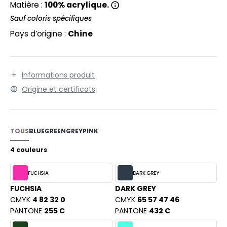
EXFIT
Matière :
100% acrylique.
O LABEL / TEAR AWAY
Sauf coloris spécifiques
RONT ROW
ANTALONS
Pays d’origine :
Chine
RUIT OF THE LOOM
OLAIRE
RUIT OF THE LOOM VINTAGE
OLO
Informations produit
ULL
Origine et certificats
ILDAN
YJAMA
ECYCLÉ
TOUS
BLUE
GREEN
GREY
PINK
ENBURY
AC SHOPPING
4 couleurs
EROCK
CHOOLWEAR
FUCHSIA
DARK GREY
OFTSHELL
FUCHSIA
DARK GREY
CMYK
4 82 32 0
CMYK
65 57 47 46
ACK&JONES
OUS-VETEMENTS
PANTONE
255 C
PANTONE
432 C
ACK&JONES - BLANKS