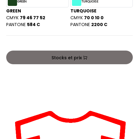
PORT
GREEN
TURQUOISE
HK
GREEN
TURQUOISE
WEAT-SHIRT
CMYK
79 46 77 52
CMYK
70 0 10 0
UST COOL
PANTONE
584 C
PANTONE
2200 C
BLIER
UST HOODS
EE-SHIRT
ST T'S
ENUE PROFESSIONNELLE
Stocks et prix
ESTE - BLOUSON
ARLOWSKY
ORKWEAR
ORNTEX
BEL SERIE
ARKWOOD