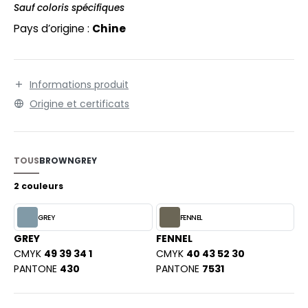
EXFIT
O LABEL / TEAR AWAY
Sauf coloris spécifiques
RONT ROW
Pays d’origine :
Chine
ANTALONS
RUIT OF THE LOOM
OLAIRE
RUIT OF THE LOOM VINTAGE
Informations produit
OLO
Origine et certificats
ULL
ILDAN
YJAMA
TOUS
BROWN
GREY
ECYCLÉ
2 couleurs
ENBURY
AC SHOPPING
EROCK
GREY
FENNEL
CHOOLWEAR
GREY
FENNEL
CMYK
49 39 34 1
CMYK
40 43 52 30
OFTSHELL
PANTONE
430
PANTONE
7531
ACK&JONES
OUS-VETEMENTS
ACK&JONES - BLANKS