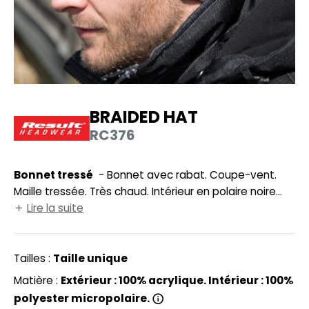
UILD YOUR BRAND
HASUBLE
HAUSSURES
LUBCLASS
HEMISE
RAGHOPPERS
OSTUME
BRAIDED HAT
NFANT
RC376
COLOGIE
PONGE
STEX
Bonnet tressé
- Bonnet avec rabat. Coupe-vent.
N DE SERIE
Maille tressée. Très chaud. Intérieur en polaire noire
 SI ON L'APPELAIT FRANCIS
UTE VISIBILITE
Polartherm™.
Lire la suite
XCD BY PROMODORO
ES MODULABLES
Tailles :
Taille unique
INGE DE MAISON
Matière :
Extérieur : 100% acrylique. Intérieur : 100%
INDEN HALES
ADE IN EUROPE
polyester micropolaire.