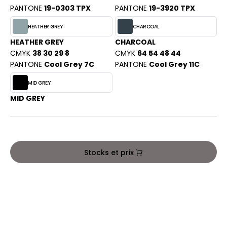
PORT
PANTONE
19-0303 TPX
PANTONE
19-3920 TPX
HK
WEAT-SHIRT
HEATHER GREY
CHARCOAL
UST COOL
BLIER
HEATHER GREY
CHARCOAL
CMYK
38 30 29 8
CMYK
64 54 48 44
UST HOODS
EE-SHIRT
PANTONE
Cool Grey 7C
PANTONE
Cool Grey 11C
ST T'S
ENUE PROFESSIONNELLE
MID GREY
MID GREY
ESTE - BLOUSON
ARLOWSKY
ORKWEAR
ORNTEX
Stocks et prix
BEL SERIE
ARKWOOD