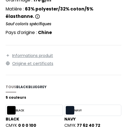
EXFIT
O LABEL / TEAR AWAY
Matière :
63% polyester/32% coton/5%
RONT ROW
ANTALONS
élasthanne.
RUIT OF THE LOOM
Sauf coloris spécifiques
OLAIRE
Pays d’origine :
Chine
RUIT OF THE LOOM VINTAGE
OLO
ULL
Informations produit
ILDAN
YJAMA
Origine et certificats
ECYCLÉ
ENBURY
AC SHOPPING
TOUS
BLACK
BLUE
GREY
EROCK
CHOOLWEAR
5 couleurs
OFTSHELL
BLACK
NAVY
ACK&JONES
OUS-VETEMENTS
BLACK
NAVY
ACK&JONES - BLANKS
CMYK
0 0 0 100
CMYK
77 62 40 72