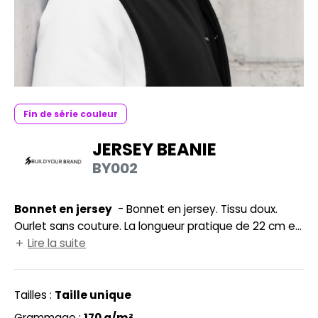
UILD YOUR BRAND
HASUBLE
HAUSSURES
LUBCLASS
HEMISE
RAGHOPPERS
OSTUME
Fin de série couleur
NFANT
JERSEY BEANIE
COLOGIE
PONGE
BY002
STEX
N DE SERIE
 SI ON L'APPELAIT FRANCIS
Bonnet en jersey
- Bonnet en jersey. Tissu doux.
UTE VISIBILITE
Ourlet sans couture. La longueur pratique de 22 cm et
XCD BY PROMODORO
ES MODULABLES
adapté à la sérigraphie, au transfert et à la broderie.
Lire la suite
INGE DE MAISON
INDEN HALES
Tailles :
Taille unique
ADE IN EUROPE
Grammage :
170 g/m²