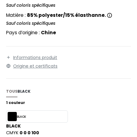
EXFIT
O LABEL / TEAR AWAY
Sauf coloris spécifiques
RONT ROW
Matière :
85% polyester/15% élasthanne.
ANTALONS
Sauf coloris spécifiques
RUIT OF THE LOOM
OLAIRE
Pays d’origine :
Chine
RUIT OF THE LOOM VINTAGE
OLO
ULL
Informations produit
ILDAN
YJAMA
Origine et certificats
ECYCLÉ
ENBURY
AC SHOPPING
TOUS
BLACK
EROCK
CHOOLWEAR
1 couleur
OFTSHELL
BLACK
ACK&JONES
OUS-VETEMENTS
BLACK
CMYK
0 0 0 100
ACK&JONES - BLANKS