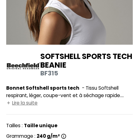
UILD YOUR BRAND
HASUBLE
HAUSSURES
LUBCLASS
HEMISE
RAGHOPPERS
OSTUME
SOFTSHELL SPORTS TECH
NFANT
BEANIE
COLOGIE
PONGE
BF315
STEX
N DE SERIE
Bonnet Softshell sports tech
- Tissu Softshell
 SI ON L'APPELAIT FRANCIS
UTE VISIBILITE
respirant, léger, coupe-vent et à séchage rapide.
XCD BY PROMODORO
Coupe ergonomique. Ouverture pour queue de
Lire la suite
ES MODULABLES
cheval. Parties réfléchissantes. Coutures plates.
INGE DE MAISON
Tailles :
Taille unique
INDEN HALES
ADE IN EUROPE
Grammage :
240 g/m²