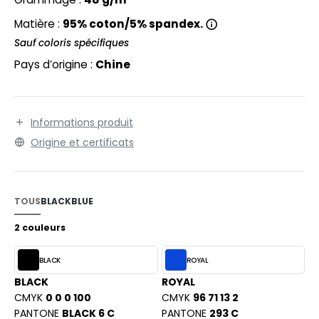
EXFIT
O LABEL / TEAR AWAY
Matière :
95% coton/5% spandex.
RONT ROW
ANTALONS
Sauf coloris spécifiques
RUIT OF THE LOOM
Pays d’origine :
Chine
OLAIRE
RUIT OF THE LOOM VINTAGE
OLO
ULL
Informations produit
ILDAN
Origine et certificats
YJAMA
ECYCLÉ
ENBURY
TOUS
BLACK
BLUE
AC SHOPPING
EROCK
2 couleurs
CHOOLWEAR
BLACK
ROYAL
OFTSHELL
ACK&JONES
BLACK
ROYAL
OUS-VETEMENTS
CMYK
0 0 0 100
CMYK
96 71 13 2
ACK&JONES - BLANKS
PANTONE
BLACK 6 C
PANTONE
293 C