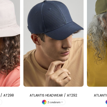
/
AT298
ATLANTIS HEADWEAR
/
AT292
ATLANT
2 couleurs