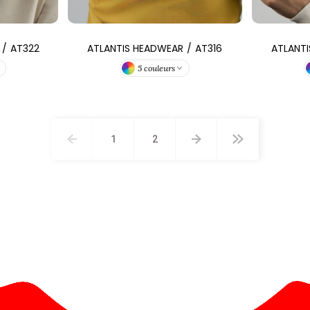
/
AT322
ATLANTIS HEADWEAR
/
AT316
ATLANT
5 couleurs
1
2