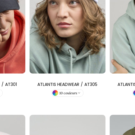
SANS ETIQUETTE
/
AT301
ATLANTIS HEADWEAR
/
AT305
ATLANTI
10 couleurs