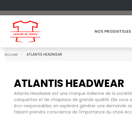
NOS PRODUITS
LES
Accueil
ATLANTIS HEADWEAR
ATLANTIS HEADWEAR
60°C
OFFRES DU MOMENT
A
CHAUSSUR
FRUIT OF 
Atlantis Headwear est une marque italienne de la société M
ACCESSOIRES
ARMOR LUX
CHEMISE
FRUIT OF 
casquettes et de chapeaux de grande qualité. Elle vous
ACCESSOIRES HIVER
ATLANTIS HEADWEAR
COSTUME
G
éco-responsables; en espérant générer une demande accr
BAGAGERIE
faisant prendre conscience de l'importance du choix éco
B
ENFANT
GILDAN
BIO
EPONGE
B&C
H
BLACK&MATCH
FIN DE SERI
BABYBUGZ
HENBURY