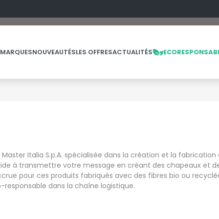
 MARQUES
NOUVEAUTÉS
LES OFFRES
ACTUALITÉS
ECORESPONSAB
NOS PRODUITS
LES MARQUES
LES OFFRES
MADE IN EUROPE
MACRON
OFFRES FIN DE SÉRIE
ES
THE LOOM
aster Italia S.p.A. spécialisée dans la création et la fabrication
NO LABEL / TEAR AWAY
MANTIS
THE LOOM VINTAGE
 aide à transmettre votre message en créant des chapeaux et d
PANTALONS
MUMBLES
ue pour ces produits fabriqués avec des fibres bio ou recyclé
POLAIRE
N
-responsable dans la chaîne logistique.
POLO
NEUTRAL
PULL
NEW GEN
E