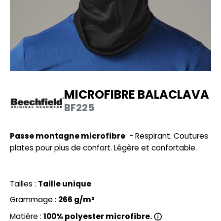
UILD YOUR BRAND
HASUBLE
HAUSSURES
LUBCLASS
HEMISE
RAGHOPPERS
OSTUME
NFANT
MICROFIBRE BALACLAVA
COLOGIE
BF225
PONGE
STEX
N DE SERIE
Passe montagne microfibre
- Respirant. Coutures
 SI ON L'APPELAIT FRANCIS
UTE VISIBILITE
plates pour plus de confort. Légère et confortable.
XCD BY PROMODORO
ES MODULABLES
Tailles :
Taille unique
INGE DE MAISON
Grammage :
266 g/m²
INDEN HALES
ADE IN EUROPE
Matière :
100% polyester microfibre.