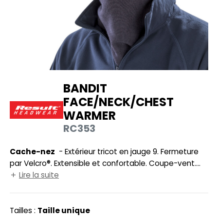
UILD YOUR BRAND
HASUBLE
HAUSSURES
LUBCLASS
HEMISE
RAGHOPPERS
OSTUME
BANDIT
NFANT
FACE/NECK/CHEST
COLOGIE
PONGE
WARMER
STEX
N DE SERIE
RC353
 SI ON L'APPELAIT FRANCIS
UTE VISIBILITE
Cache-nez
- Extérieur tricot en jauge 9. Fermeture
XCD BY PROMODORO
par Velcro®. Extensible et confortable. Coupe-vent.
ES MODULABLES
Extrêment chaud. Différentes façons de le porter.
Lire la suite
INGE DE MAISON
Dimensions : 60x28cm. Parfait pour la broderie.
INDEN HALES
ADE IN EUROPE
Tailles :
Taille unique