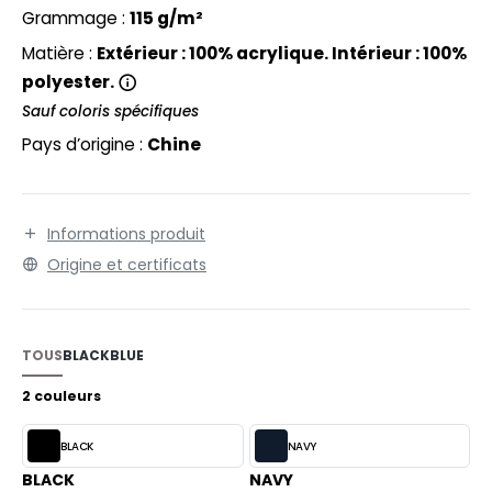
EXFIT
O LABEL / TEAR AWAY
Grammage :
115 g/m²
RONT ROW
Matière :
Extérieur : 100% acrylique. Intérieur : 100%
ANTALONS
polyester.
RUIT OF THE LOOM
OLAIRE
Sauf coloris spécifiques
RUIT OF THE LOOM VINTAGE
OLO
Pays d’origine :
Chine
ULL
ILDAN
YJAMA
Informations produit
Origine et certificats
ECYCLÉ
ENBURY
AC SHOPPING
EROCK
TOUS
BLACK
BLUE
CHOOLWEAR
2 couleurs
OFTSHELL
ACK&JONES
BLACK
NAVY
OUS-VETEMENTS
ACK&JONES - BLANKS
BLACK
NAVY