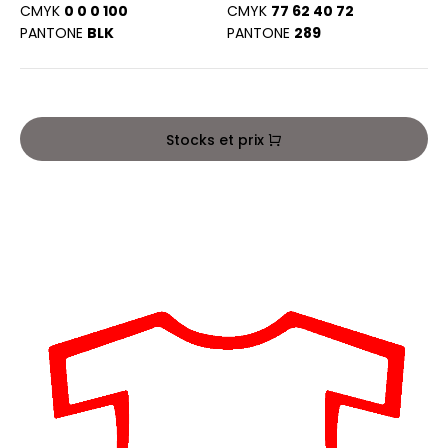
PORT
CMYK
0 0 0 100
CMYK
77 62 40 72
HK
PANTONE
BLK
PANTONE
289
WEAT-SHIRT
UST COOL
BLIER
UST HOODS
EE-SHIRT
Stocks et prix
ST T'S
ENUE PROFESSIONNELLE
ESTE - BLOUSON
ARLOWSKY
ORKWEAR
ORNTEX
BEL SERIE
ARKWOOD