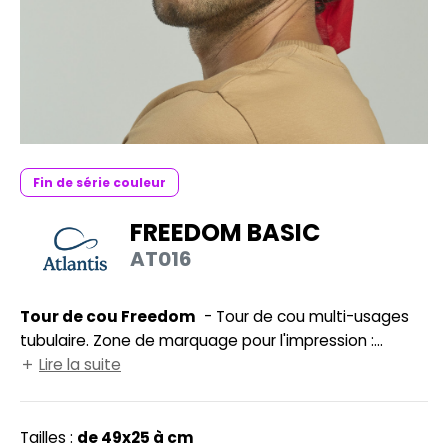
UILD YOUR BRAND
HASUBLE
HAUSSURES
LUBCLASS
HEMISE
RAGHOPPERS
OSTUME
NFANT
Fin de série couleur
COLOGIE
PONGE
FREEDOM BASIC
STEX
AT016
N DE SERIE
 SI ON L'APPELAIT FRANCIS
UTE VISIBILITE
Tour de cou Freedom
- Tour de cou multi-usages
XCD BY PROMODORO
ES MODULABLES
tubulaire. Zone de marquage pour l'impression :
43x43cm (face) et 43x43cm (dos).
Lire la suite
INGE DE MAISON
INDEN HALES
ADE IN EUROPE
Tailles :
de 49x25 à cm