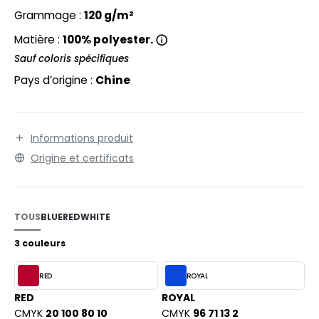
EXFIT
O LABEL / TEAR AWAY
Grammage :
120 g/m²
RONT ROW
ANTALONS
Matière :
100% polyester.
RUIT OF THE LOOM
Sauf coloris spécifiques
OLAIRE
Pays d’origine :
Chine
RUIT OF THE LOOM VINTAGE
OLO
ULL
Informations produit
ILDAN
YJAMA
Origine et certificats
ECYCLÉ
ENBURY
AC SHOPPING
TOUS
BLUE
RED
WHITE
EROCK
CHOOLWEAR
3 couleurs
OFTSHELL
RED
ROYAL
ACK&JONES
OUS-VETEMENTS
RED
ROYAL
ACK&JONES - BLANKS
CMYK
20 100 80 10
CMYK
96 71 13 2