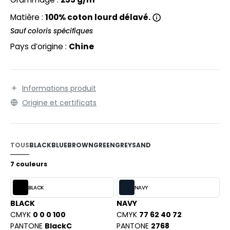
EXFIT
O LABEL / TEAR AWAY
Matière :
100% coton lourd délavé.
RONT ROW
ANTALONS
Sauf coloris spécifiques
RUIT OF THE LOOM
Pays d’origine :
Chine
OLAIRE
RUIT OF THE LOOM VINTAGE
OLO
ULL
Informations produit
ILDAN
Origine et certificats
YJAMA
ECYCLÉ
ENBURY
TOUS
BLACK
BLUE
BROWN
GREEN
GREY
SAND
AC SHOPPING
EROCK
7 couleurs
CHOOLWEAR
BLACK
NAVY
OFTSHELL
ACK&JONES
BLACK
NAVY
OUS-VETEMENTS
CMYK
0 0 0 100
CMYK
77 62 40 72
ACK&JONES - BLANKS
PANTONE
BlackC
PANTONE
2768