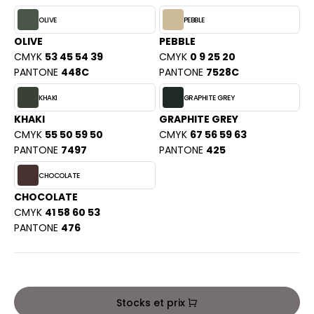
PORT
HK
OLIVE
PEBBLE
WEAT-SHIRT
OLIVE
PEBBLE
UST COOL
CMYK
53 45 54 39
CMYK
0 9 25 20
BLIER
PANTONE
448C
PANTONE
7528C
UST HOODS
EE-SHIRT
KHAKI
GRAPHITE GREY
ST T'S
ENUE PROFESSIONNELLE
KHAKI
GRAPHITE GREY
CMYK
55 50 59 50
CMYK
67 56 59 63
ESTE - BLOUSON
PANTONE
7497
PANTONE
425
ARLOWSKY
ORKWEAR
CHOCOLATE
ORNTEX
CHOCOLATE
CMYK
41 58 60 53
PANTONE
476
BEL SERIE
ARKWOOD
Stocks et prix