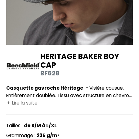
UILD YOUR BRAND
HASUBLE
HAUSSURES
LUBCLASS
HEMISE
RAGHOPPERS
OSTUME
HERITAGE BAKER BOY
NFANT
CAP
COLOGIE
PONGE
BF628
STEX
N DE SERIE
Casquette gavroche Héritage
- Visière cousue.
 SI ON L'APPELAIT FRANCIS
UTE VISIBILITE
Entièrement doublée. Tissu avec structure en chevron.
XCD BY PROMODORO
Modèle unisex. Tailles S/M : 58cm et L/XL : 60cm. Tour
Lire la suite
ES MODULABLES
de tête : S/M 58cm - L/XL 60cm. Visière en
INGE DE MAISON
polyéthylène recyclé, un matériau résistant, léger et
flexible.
Tailles :
de S/M à L/XL
INDEN HALES
ADE IN EUROPE
Grammage :
235 g/m²