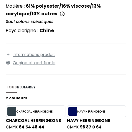
EXFIT
O LABEL / TEAR AWAY
Matière :
61% polyester/16% viscose/13%
RONT ROW
acrylique/10% autres.
ANTALONS
Sauf coloris spécifiques
RUIT OF THE LOOM
OLAIRE
Pays d’origine :
Chine
RUIT OF THE LOOM VINTAGE
OLO
ULL
Informations produit
ILDAN
YJAMA
Origine et certificats
ECYCLÉ
ENBURY
AC SHOPPING
TOUS
BLUE
GREY
EROCK
CHOOLWEAR
2 couleurs
OFTSHELL
CHARCOAL HERRINGBONE
NAVY HERRINGBONE
ACK&JONES
CHARCOAL HERRINGBONE
NAVY HERRINGBONE
OUS-VETEMENTS
CMYK
64 54 48 44
CMYK
98 87 0 64
ACK&JONES - BLANKS