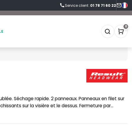
Service client :
01 78 71 60 22
0
LE
SOFTSHELL
SF CLOTHING
SOUS-VETEMENTS
SO DENIM
SPORT
SPIRO
échissants sur la visière et le dessus. Fermeture par
te 55cm.
SWEAT-SHIRT
SPLASHMACS
TABLIER
STARWORLD
TEE-SHIRT
STEDMAN