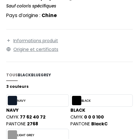
EXFIT
O LABEL / TEAR AWAY
Sauf coloris spécifiques
RONT ROW
Pays d’origine :
Chine
ANTALONS
RUIT OF THE LOOM
OLAIRE
RUIT OF THE LOOM VINTAGE
OLO
Informations produit
Origine et certificats
ULL
ILDAN
YJAMA
TOUS
BLACK
BLUE
GREY
ECYCLÉ
ENBURY
3 couleurs
AC SHOPPING
EROCK
NAVY
BLACK
CHOOLWEAR
NAVY
BLACK
OFTSHELL
CMYK
77 62 40 72
CMYK
0 0 0 100
ACK&JONES
PANTONE
2768
PANTONE
BlackC
OUS-VETEMENTS
ACK&JONES - BLANKS
LIGHT GREY