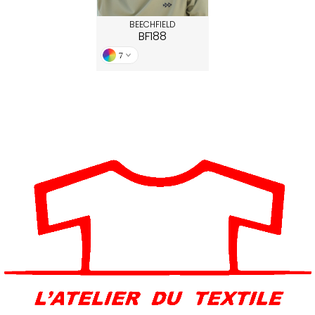
ACRON
BEECHFIELD
BF188
ANTIS
7
UMBLES
EUTRAL
EW GEN
EW MORNING STUDIOS
AREDES SEGURIDAD
ARKS
EN DUICK