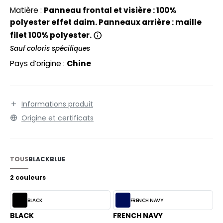
EXFIT
O LABEL / TEAR AWAY
Matière :
Panneau frontal et visière : 100%
RONT ROW
polyester effet daim. Panneaux arrière : maille
ANTALONS
filet 100% polyester.
RUIT OF THE LOOM
OLAIRE
Sauf coloris spécifiques
RUIT OF THE LOOM VINTAGE
Pays d’origine :
Chine
OLO
ULL
ILDAN
Informations produit
YJAMA
Origine et certificats
ECYCLÉ
ENBURY
AC SHOPPING
EROCK
TOUS
BLACK
BLUE
CHOOLWEAR
2 couleurs
OFTSHELL
ACK&JONES
BLACK
FRENCH NAVY
OUS-VETEMENTS
BLACK
FRENCH NAVY
ACK&JONES - BLANKS