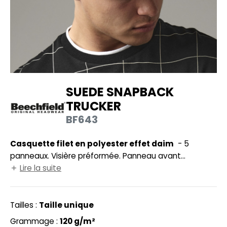
UILD YOUR BRAND
HASUBLE
HAUSSURES
LUBCLASS
HEMISE
RAGHOPPERS
OSTUME
SUEDE SNAPBACK
NFANT
TRUCKER
COLOGIE
PONGE
BF643
STEX
N DE SERIE
Casquette filet en polyester effet daim
- 5
 SI ON L'APPELAIT FRANCIS
UTE VISIBILITE
panneaux. Visière préformée. Panneau avant
XCD BY PROMODORO
structuré. Ajustable par picots. Tour de tête : 58cm.
Lire la suite
ES MODULABLES
Visière en polyéthylène recyclé, un matériau résistant,
INGE DE MAISON
léger et flexible.
Tailles :
Taille unique
INDEN HALES
ADE IN EUROPE
Grammage :
120 g/m²