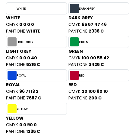
PORT
HK
WHITE
DARK GREY
WEAT-SHIRT
WHITE
DARK GREY
UST COOL
CMYK
0 0 0 0
CMYK
65 57 47 46
BLIER
PANTONE
WHITE
PANTONE
2336 C
UST HOODS
EE-SHIRT
LIGHT GREY
GREEN
ST T'S
ENUE PROFESSIONNELLE
LIGHT GREY
GREEN
CMYK
0 0 0 40
CMYK
100 00 55 42
ESTE - BLOUSON
PANTONE
5315 C
PANTONE
3425 C
ARLOWSKY
ORKWEAR
ROYAL
RED
ORNTEX
ROYAL
RED
CMYK
96 71 13 2
CMYK
20 100 80 10
PANTONE
7687 C
PANTONE
200 C
BEL SERIE
YELLOW
ARKWOOD
YELLOW
CMYK
0 0 90 0
PANTONE
1235 C