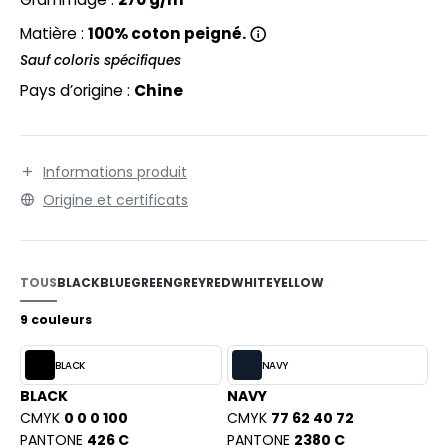
EXFIT
O LABEL / TEAR AWAY
Matière :
100% coton peigné.
RONT ROW
ANTALONS
Sauf coloris spécifiques
RUIT OF THE LOOM
Pays d’origine :
Chine
OLAIRE
RUIT OF THE LOOM VINTAGE
OLO
ULL
Informations produit
ILDAN
Origine et certificats
YJAMA
ECYCLÉ
ENBURY
TOUS
BLACK
BLUE
GREEN
GREY
RED
WHITE
YELLOW
AC SHOPPING
EROCK
9 couleurs
CHOOLWEAR
BLACK
NAVY
OFTSHELL
ACK&JONES
BLACK
NAVY
OUS-VETEMENTS
CMYK
0 0 0 100
CMYK
77 62 40 72
ACK&JONES - BLANKS
PANTONE
426 C
PANTONE
2380 C