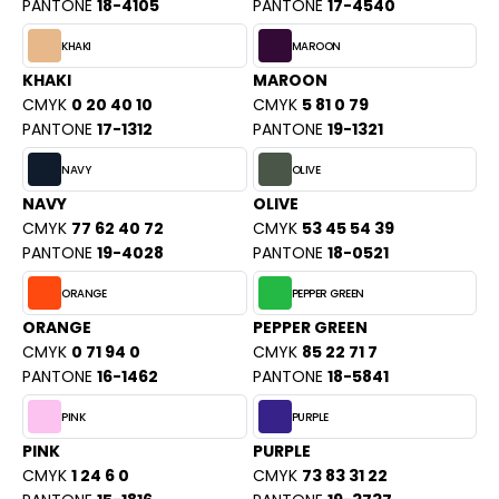
ROMODORO
PANTONE
18-4105
PANTONE
17-4540
KHAKI
MAROON
KHAKI
MAROON
UADRA
CMYK
0 20 40 10
CMYK
5 81 0 79
PANTONE
17-1312
PANTONE
19-1321
NAVY
OLIVE
EGATTA
NAVY
OLIVE
ESULT
CMYK
77 62 40 72
CMYK
53 45 54 39
PANTONE
19-4028
PANTONE
18-0521
ICA LEWIS
ORANGE
PEPPER GREEN
USSELL ATHLETIC®
ORANGE
PEPPER GREEN
CMYK
0 71 94 0
CMYK
85 22 71 7
USSELL ATHLETIC® COLLECTION
PANTONE
16-1462
PANTONE
18-5841
PINK
PURPLE
ANS ETIQUETTE
PINK
PURPLE
CMYK
1 24 6 0
CMYK
73 83 31 22
F CLOTHING