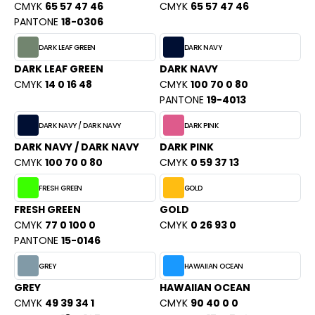
CMYK
65 57 47 46
CMYK
65 57 47 46
ACRON
PANTONE
18-0306
ANTIS
DARK LEAF GREEN
DARK NAVY
UMBLES
DARK LEAF GREEN
DARK NAVY
CMYK
14 0 16 48
CMYK
100 70 0 80
PANTONE
19-4013
EUTRAL
DARK NAVY / DARK NAVY
DARK PINK
DARK NAVY / DARK NAVY
DARK PINK
EW GEN
CMYK
100 70 0 80
CMYK
0 59 37 13
EW MORNING STUDIOS
FRESH GREEN
GOLD
FRESH GREEN
GOLD
CMYK
77 0 100 0
CMYK
0 26 93 0
AREDES SEGURIDAD
PANTONE
15-0146
ARKS
GREY
HAWAIIAN OCEAN
EN DUICK
GREY
HAWAIIAN OCEAN
CMYK
49 39 34 1
CMYK
90 40 0 0