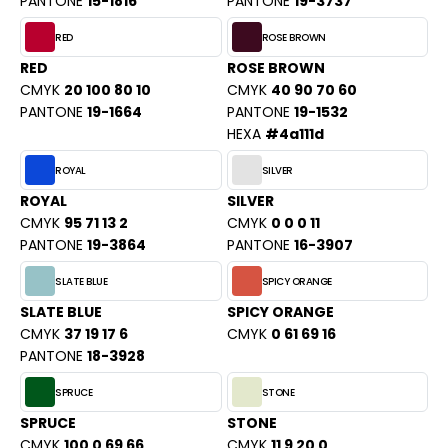
PANTONE
15-1816
PANTONE
19-3737
O DENIM
RED
ROSE BROWN
PIRO
RED
ROSE BROWN
CMYK
20 100 80 10
CMYK
40 90 70 60
PLASHMACS
PANTONE
19-1664
PANTONE
19-1532
HEXA
#4a111d
TARWORLD
ROYAL
SILVER
TEDMAN
ROYAL
SILVER
CMYK
95 71 13 2
CMYK
0 0 0 11
TORMTECH
PANTONE
19-3864
PANTONE
16-3907
SLATE BLUE
SPICY ORANGE
EE JAYS
SLATE BLUE
SPICY ORANGE
CMYK
37 19 17 6
CMYK
0 61 69 16
HE ONE TOWELLING
PANTONE
18-3928
IGER
SPRUCE
STONE
SPRUCE
STONE
OMBO
CMYK
100 0 69 66
CMYK
11 9 20 0