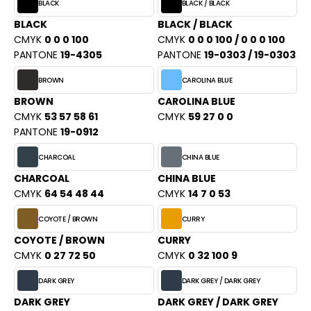
PORT
BLACK
BLACK / BLACK
HK
BLACK
BLACK / BLACK
WEAT-SHIRT
CMYK
0 0 0 100
CMYK
0 0 0 100 / 0 0 0 100
UST COOL
PANTONE
19-4305
PANTONE
19-0303 / 19-0303
BLIER
UST HOODS
BROWN
CAROLINA BLUE
EE-SHIRT
BROWN
CAROLINA BLUE
ST T'S
ENUE PROFESSIONNELLE
CMYK
53 57 58 61
CMYK
59 27 0 0
PANTONE
19-0912
ESTE - BLOUSON
ARLOWSKY
CHARCOAL
CHINA BLUE
ORKWEAR
CHARCOAL
CHINA BLUE
ORNTEX
CMYK
64 54 48 44
CMYK
14 7 0 53
COYOTE / BROWN
CURRY
BEL SERIE
COYOTE / BROWN
CURRY
CMYK
0 27 72 50
CMYK
0 32 100 9
ARKWOOD
DARK GREY
DARK GREY / DARK GREY
DARK GREY
DARK GREY / DARK GREY