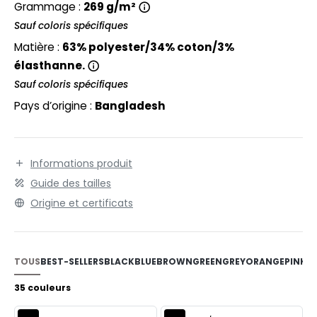
EXFIT
Grammage :
269 g/m²
O LABEL / TEAR AWAY
Sauf coloris spécifiques
RONT ROW
ANTALONS
Matière :
63% polyester/34% coton/3%
RUIT OF THE LOOM
OLAIRE
élasthanne.
Sauf coloris spécifiques
RUIT OF THE LOOM VINTAGE
OLO
Pays d’origine :
Bangladesh
ULL
ILDAN
YJAMA
Informations produit
ECYCLÉ
Guide des tailles
ENBURY
Origine et certificats
AC SHOPPING
EROCK
CHOOLWEAR
OFTSHELL
TOUS
BEST-SELLERS
BLACK
BLUE
BROWN
GREEN
GREY
ORANGE
PINK
P
ACK&JONES
35 couleurs
OUS-VETEMENTS
ACK&JONES - BLANKS