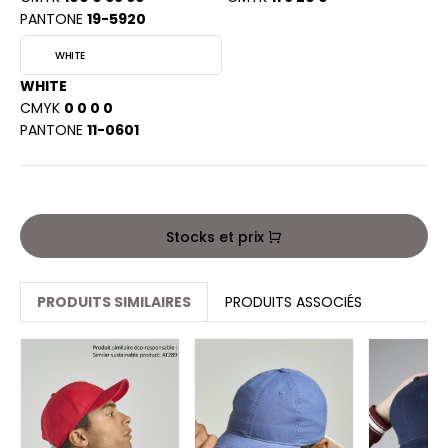
OWEL CITY
PANTONE
19-5920
WHITE
WHITE
LILLA
CMYK
0 0 0 0
PANTONE
11-0601
STI
ESTFORD MILL
Stocks et prix
OKO
PRODUITS SIMILAIRES
PRODUITS ASSOCIÉS