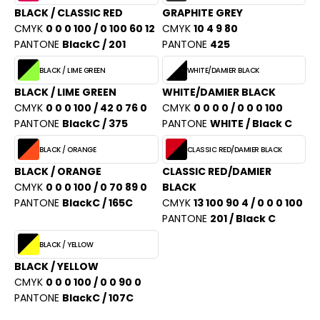
PORT
BLACK / CLASSIC RED
GRAPHITE GREY
HK
CMYK
0 0 0 100 / 0 100 60 12
CMYK
10 4 9 80
WEAT-SHIRT
PANTONE
BlackC / 201
PANTONE
425
UST COOL
BLIER
BLACK / LIME GREEN
WHITE/DAMIER BLACK
UST HOODS
EE-SHIRT
BLACK / LIME GREEN
WHITE/DAMIER BLACK
ST T'S
CMYK
0 0 0 100 / 42 0 76 0
CMYK
0 0 0 0 / 0 0 0 100
ENUE PROFESSIONNELLE
PANTONE
BlackC / 375
PANTONE
WHITE / Black C
ESTE - BLOUSON
BLACK / ORANGE
CLASSIC RED/DAMIER BLACK
ARLOWSKY
BLACK / ORANGE
CLASSIC RED/DAMIER
ORKWEAR
CMYK
0 0 0 100 / 0 70 89 0
BLACK
ORNTEX
PANTONE
BlackC / 165C
CMYK
13 100 90 4 / 0 0 0 100
PANTONE
201 / Black C
BEL SERIE
BLACK / YELLOW
BLACK / YELLOW
ARKWOOD
CMYK
0 0 0 100 / 0 0 90 0
PANTONE
BlackC / 107C