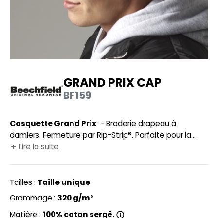
UILD YOUR BRAND
HASUBLE
HAUSSURES
LUBCLASS
HEMISE
RAGHOPPERS
OSTUME
GRAND PRIX CAP
NFANT
BF159
COLOGIE
PONGE
STEX
Casquette Grand Prix
- Broderie drapeau à
N DE SERIE
damiers. Fermeture par Rip-Strip®. Parfaite pour la
 SI ON L'APPELAIT FRANCIS
UTE VISIBILITE
sérigraphie et la broderie. Tour de tête : 58cm. Visière
Lire la suite
en polyéthylène recyclé, un matériau résistant, léger
XCD BY PROMODORO
ES MODULABLES
et flexible.
Tailles :
Taille unique
INGE DE MAISON
Grammage :
320 g/m²
INDEN HALES
ADE IN EUROPE
Matière :
100% coton sergé.