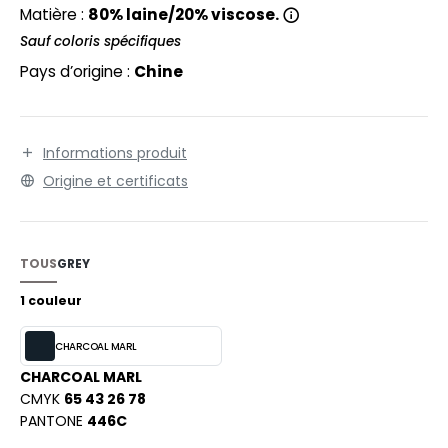
EXFIT
O LABEL / TEAR AWAY
Matière :
80% laine/20% viscose.
RONT ROW
Sauf coloris spécifiques
ANTALONS
Pays d’origine :
Chine
RUIT OF THE LOOM
OLAIRE
RUIT OF THE LOOM VINTAGE
OLO
Informations produit
ULL
Origine et certificats
ILDAN
YJAMA
ECYCLÉ
TOUS
GREY
ENBURY
AC SHOPPING
1 couleur
EROCK
CHOOLWEAR
CHARCOAL MARL
OFTSHELL
CHARCOAL MARL
ACK&JONES
CMYK
65 43 26 78
OUS-VETEMENTS
PANTONE
446C
ACK&JONES - BLANKS