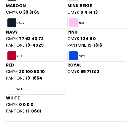
ACRON
MAROON
MINK BEIGE
CMYK
0 39 31 65
CMYK
0 4 14 13
ANTIS
NAVY
PINK
UMBLES
NAVY
PINK
CMYK
77 62 40 72
CMYK
1 24 6 0
PANTONE
19-4025
PANTONE
15-1816
EUTRAL
RED
ROYAL
EW GEN
RED
ROYAL
CMYK
20 100 80 10
CMYK
95 71 13 2
EW MORNING STUDIOS
PANTONE
19-1664
WHITE
AREDES SEGURIDAD
WHITE
CMYK
0 0 0 0
ARKS
PANTONE
11-0601
EN DUICK