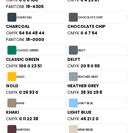
CMYK
0 0 0 100
CMYK
0 4 23 67
PORT
PANTONE
19-4305
HK
WEAT-SHIRT
CHARCOAL
CHOCOLATE CHIP
UST COOL
BLIER
CHARCOAL
CHOCOLATE CHIP
UST HOODS
CMYK
64 54 48 44
CMYK
0 4 7 64
EE-SHIRT
PANTONE
18-0000
ST T'S
ENUE PROFESSIONNELLE
CLASSIC GREEN
DELFT
CLASSIC GREEN
DELFT
ESTE - BLOUSON
CMYK
100 0 23 51
CMYK
20 9 0 55
ARLOWSKY
ORKWEAR
GOLD
HEATHER GREY
ORNTEX
GOLD
HEATHER GREY
CMYK
0 26 93 0
CMYK
38 30 29 8
BEL SERIE
KHAKI
LIGHT BLUE
KHAKI
LIGHT BLUE
ARKWOOD
CMYK
0 11 22 38
CMYK
46 21 2 0
MAROON
MINK BEIGE