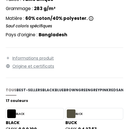
EXFIT
O LABEL / TEAR AWAY
Grammage :
283 g/m²
RONT ROW
ANTALONS
Matière :
60% coton/40% polyester.
RUIT OF THE LOOM
OLAIRE
Sauf coloris spécifiques
Pays d’origine :
Bangladesh
RUIT OF THE LOOM VINTAGE
OLO
ULL
ILDAN
Informations produit
YJAMA
Origine et certificats
ECYCLÉ
ENBURY
AC SHOPPING
TOUS
BEST-SELLERS
BLACK
BLUE
BROWN
GREEN
GREY
PINK
RED
SAND
EROCK
CHOOLWEAR
17 couleurs
OFTSHELL
ACK&JONES
BLACK
BUCK
OUS-VETEMENTS
BLACK
BUCK
ACK&JONES - BLANKS