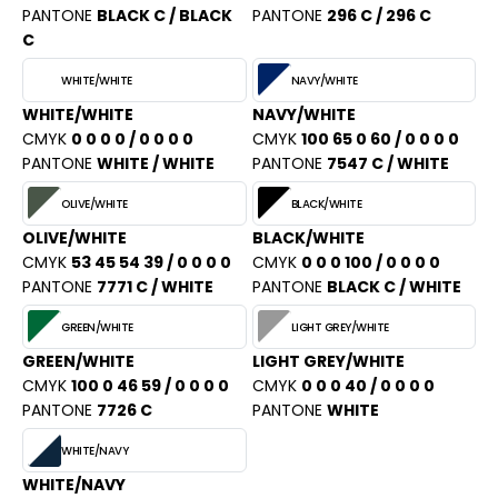
PORT
PANTONE
BLACK C / BLACK
PANTONE
296 C / 296 C
HK
C
WEAT-SHIRT
UST COOL
WHITE/WHITE
NAVY/WHITE
BLIER
WHITE/WHITE
NAVY/WHITE
UST HOODS
EE-SHIRT
CMYK
0 0 0 0 / 0 0 0 0
CMYK
100 65 0 60 / 0 0 0 0
ST T'S
PANTONE
WHITE / WHITE
PANTONE
7547 C / WHITE
ENUE PROFESSIONNELLE
OLIVE/WHITE
BLACK/WHITE
ESTE - BLOUSON
OLIVE/WHITE
BLACK/WHITE
ARLOWSKY
CMYK
53 45 54 39 / 0 0 0 0
CMYK
0 0 0 100 / 0 0 0 0
ORKWEAR
PANTONE
7771 C / WHITE
PANTONE
BLACK C / WHITE
ORNTEX
GREEN/WHITE
LIGHT GREY/WHITE
GREEN/WHITE
LIGHT GREY/WHITE
BEL SERIE
CMYK
100 0 46 59 / 0 0 0 0
CMYK
0 0 0 40 / 0 0 0 0
PANTONE
7726 C
PANTONE
WHITE
ARKWOOD
WHITE/NAVY
WHITE/NAVY