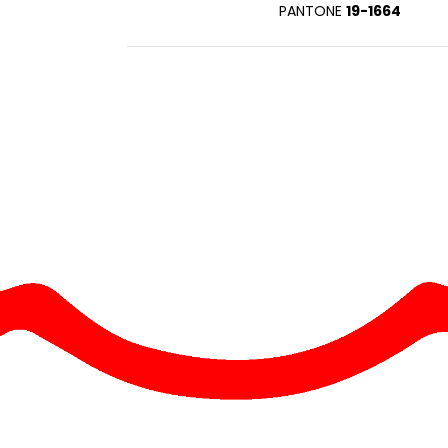
SANS ETIQUETTE
PANTONE
19-1664