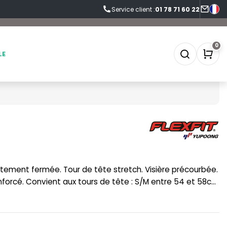
Service client :
01 78 71 60 22
0
LE
SOFTSHELL
SF CLOTHING
SOUS-VETEMENTS
SO DENIM
SPORT
SPIRO
enforcé. Convient aux tours de tête : S/M entre 54 et 58cm
SWEAT-SHIRT
SPLASHMACS
TABLIER
STARWORLD
TEE-SHIRT
STEDMAN