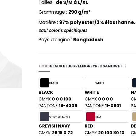
Tailles :
de S/M à L/XL
PYJAMA
NEW MORNING STUDIOS
BILITE
Grammage :
290 g/m²
RECYCLÉ
ABLES
P
SAC SHOPPING
Matière :
97% polyester/3% élasthanne.
MAISON
PAREDES SEGURIDAD
ES
SCHOOLWEAR
Sauf coloris spécifiques
PARKS
S - BLANKS
Pays d’origine :
Bangladesh
PEN DUICK
PROMODORO
L
Q
DS
TOUS
BLACK
BLUE
GREEN
GREY
RED
SAND
WHITE
QUADRA
R
BLACK
WHITE
REGATTA
KY
BLACK
WHITE
N
RESULT
CMYK
0 0 0 100
CMYK
0 0 0 0
C
RICA LEWIS
PANTONE
19-4305
PANTONE
11-0601
P
RUSSELL ATHLETIC®
E
GREYISH NAVY
RED
RUSSELL ATHLETIC® COLLECTI
D
GREYISH NAVY
RED
BE
S
CMYK
25 18 0 72
CMYK
20 100 80 10
C