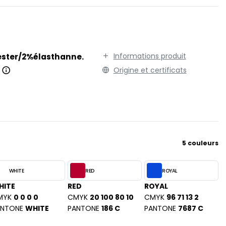
TENUE PROFESSIONNELLE
STORMTECH
VESTE - BLOUSON
T
WORKWEAR
TEE JAYS
THE ONE TOWELLING
Informations produit
ester/2%élasthanne.
TIGER
.
Origine et certificats
TOMBO
TOWEL CITY
V
VELILLA
VESTI
5 couleurs
W
WESTFORD MILL
WHITE
RED
ROYAL
HITE
Y
RED
ROYAL
MYK
0 0 0 0
CMYK
20 100 80 10
CMYK
96 71 13 2
ON
YOKO
ANTONE
WHITE
PANTONE
186 C
PANTONE
7687 C