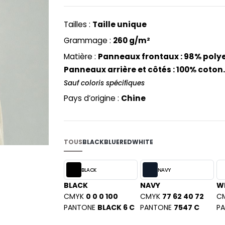
PYJAMA
NEW MORNING STUDIOS
BILITE
et 6x5cm (côtés).
RECYCLÉ
ABLES
P
Tailles :
Taille unique
SAC SHOPPING
MAISON
PAREDES SEGURIDAD
Grammage :
260 g/m²
ES
SCHOOLWEAR
PARKS
Matière :
Panneaux frontaux : 98% poly
S - BLANKS
PEN DUICK
Panneaux arrière et côtés : 100% coton
PROMODORO
Sauf coloris spécifiques
L
Q
Pays d’origine :
Chine
DS
QUADRA
R
REGATTA
TOUS
BLACK
BLUE
RED
WHITE
KY
RESULT
RICA LEWIS
BLACK
NAVY
RUSSELL ATHLETIC®
BLACK
NAVY
W
E
CMYK
0 0 0 100
CMYK
77 62 40 72
C
RUSSELL ATHLETIC® COLLECTI
D
PANTONE
BLACK 6 C
PANTONE
7547 C
P
S